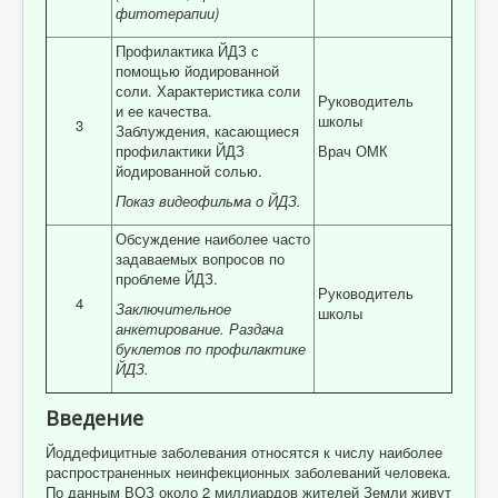
фитотерапии)
Профилактика ЙДЗ с
помощью йодированной
соли. Характеристика соли
Руководитель
и ее качества.
школы
3
Заблуждения, касающиеся
профилактики ЙДЗ
Врач ОМК
йодированной солью.
Показ видеофильма о ЙДЗ.
Обсуждение наиболее часто
задаваемых вопросов по
проблеме ЙДЗ.
Руководитель
4
Заключительное
школы
анкетирование. Раздача
буклетов по профилактике
ЙДЗ.
Введение
Йоддефицитные заболевания относятся к числу наиболее
распространенных неинфекционных заболеваний человека.
По данным ВОЗ около 2 миллиардов жителей Земли живут