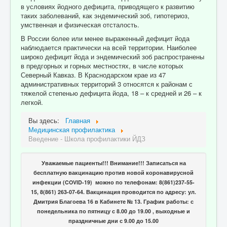
в условиях йодного дефицита, приводящего к развитию
таких заболеваний, как эндемический зоб, гипотериоз,
умственная и физическая отсталость.
В России более или менее выраженный дефицит йода
наблюдается практически на всей территории. Наиболее
широко дефицит йода и эндемический зоб распространены
в предгорных и горных местностях, в числе которых
Северный Кавказ. В Краснодарском крае из 47
административных территорий 3 относятся к районам с
тяжелой степенью дефицита йода, 18 – к средней и 26 – к
легкой.
Вы здесь:
Главная
Медицинская профилактика
Введение - Школа профилактики ЙДЗ
Уважаемые пациенты!!! Внимание!!! Записаться на
бесплатную вакцинацию против новой коронавирусной
инфекции (COVID-19) можно по телефонам: 8(861)237-55-
15, 8(861) 263-07-64. Вакцинация проводится по адресу: ул.
Дмитрия Благоева 16 в Кабинете № 13. График работы: с
понедельника по пятницу с 8.00 до 19.00 , выходные и
праздничные дни с 9.00 до 15.00