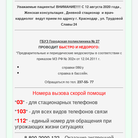
Уважаемые пациенты! ВНИМАНИЕ!!!! С 12 августа 2020 года ,
Женская консультация , Дневной стационар и врач-
кардиолог ведут прием по адресу г. Краснодар , ул. Трудовой
Славы 24
ГБУЗ Городская поликлиника № 27
ПРОВОДИТ
БЫСТРО И НЕДОРОГО
:
*Предварительные и периодические медосмотры в соответствии с
приказом МЗ РФ № 302н от 12.04.2011 г.
справки 086/у
справка в бассейн.
Обращаться по тел.
237-55- 77
Номера вызова скорой помощи
03
"
" - для стационарных телефонов
103
"
" - для всех видов телефонов связи
112
"
" - единый номер для обращения при
угрожающих жизни ситуациях
8-800-2000-122
- Оказание экстренной