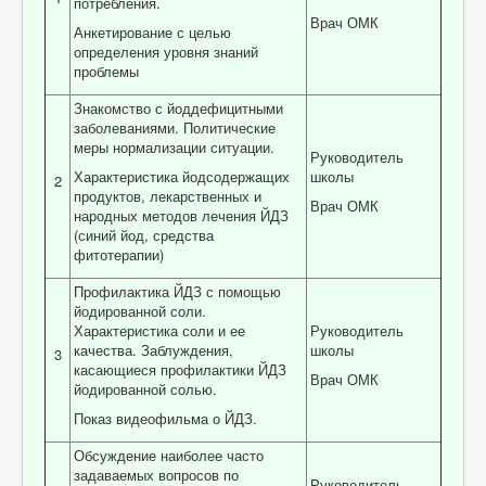
потребления.
Врач ОМК
Анкетирование с целью
определения уровня знаний
проблемы
Знакомство с йоддефицитными
заболеваниями. Политические
меры нормализации ситуации.
Руководитель
Характеристика йодсодержащих
школы
2
продуктов, лекарственных и
Врач ОМК
народных методов лечения ЙДЗ
(синий йод, средства
фитотерапии)
Профилактика ЙДЗ с помощью
йодированной соли.
Характеристика соли и ее
Руководитель
качества. Заблуждения,
школы
3
касающиеся профилактики ЙДЗ
Врач ОМК
йодированной солью.
Показ видеофильма о ЙДЗ.
Обсуждение наиболее часто
задаваемых вопросов по
Руководитель