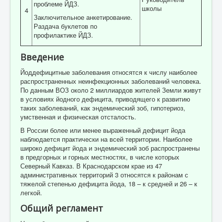
проблеме ЙДЗ.
школы
4
Заключительное анкетирование.
Раздача буклетов по
профилактике ЙДЗ.
Введение
Йоддефицитные заболевания относятся к числу наиболее
распространенных неинфекционных заболеваний человека.
По данным ВОЗ около 2 миллиардов жителей Земли живут
в условиях йодного дефицита, приводящего к развитию
таких заболеваний, как эндемический зоб, гипотериоз,
умственная и физическая отсталость.
В России более или менее выраженный дефицит йода
наблюдается практически на всей территории. Наиболее
широко дефицит йода и эндемический зоб распространены
в предгорных и горных местностях, в числе которых
Северный Кавказ. В Краснодарском крае из 47
административных территорий 3 относятся к районам с
тяжелой степенью дефицита йода, 18 – к средней и 26 – к
легкой.
Общий регламент