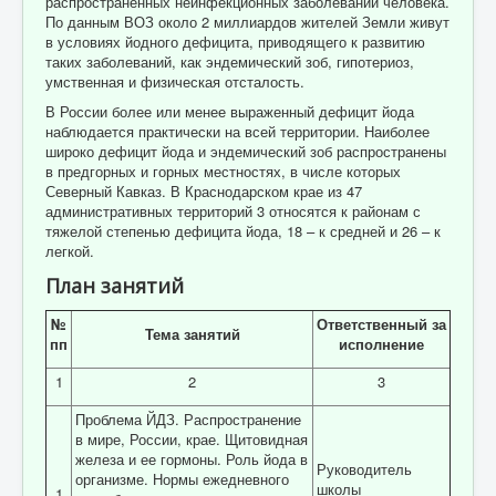
распространенных неинфекционных заболеваний человека.
По данным ВОЗ около 2 миллиардов жителей Земли живут
в условиях йодного дефицита, приводящего к развитию
таких заболеваний, как эндемический зоб, гипотериоз,
умственная и физическая отсталость.
В России более или менее выраженный дефицит йода
наблюдается практически на всей территории. Наиболее
широко дефицит йода и эндемический зоб распространены
в предгорных и горных местностях, в числе которых
Северный Кавказ. В Краснодарском крае из 47
административных территорий 3 относятся к районам с
тяжелой степенью дефицита йода, 18 – к средней и 26 – к
легкой.
План занятий
№
Ответственный за
Тема занятий
пп
исполнение
1
2
3
Проблема ЙДЗ. Распространение
в мире, России, крае. Щитовидная
железа и ее гормоны. Роль йода в
Руководитель
организме. Нормы ежедневного
школы
1