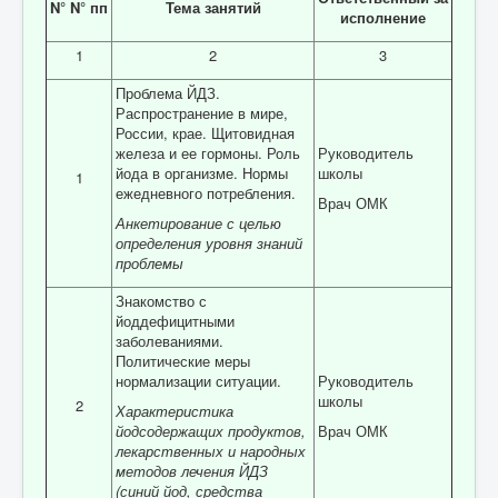
N° N° пп
Тема занятий
исполнение
1
2
3
Проблема ЙДЗ.
Распространение в мире,
России, крае. Щитовидная
железа и ее гормоны. Роль
Руководитель
йода в организме. Нормы
школы
1
ежедневного потребления.
Врач ОМК
Анкетирование с целью
определения уровня знаний
проблемы
Знакомство с
йоддефицитными
заболеваниями.
Политические меры
нормализации ситуации.
Руководитель
школы
2
Характеристика
йодсодержащих продуктов,
Врач ОМК
лекарственных и народных
методов лечения ЙДЗ
(синий йод, средства