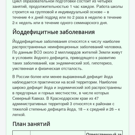
Цикл образовательной подготовки состоит из четырех
занятий, продолжительностью 1 час каждое. Работа школы
строится на групповой и индивидуальной основе – в
течение 4-х дней подряд или по 2 раза в неделю в течение
2-х недель или в течение одного семинарского дня.
Йоддефицитные заболевания
Йоддефицитные заболевания относятся к числу наиболее
распространенных неинфекционных заболеваний человека.
По данным ВОЗ около 2 миллиардов жителей Земли живут
в условиях йодного дефицита, приводящего к развитию
таких заболеваний, как эндемический зоб, гипотериоз,
умственная и физическая отсталость.
В России более или менее выраженный дефицит йода
наблюдается практически на всей территории. Наиболее
широко дефицит йода и эндемический зоб распространены
в предгорных и горных местностях, в числе которых
Северный Кавказ. В Краснодарском крае из 47
административных территорий 3 относятся к районам с
тяжелой степенью дефицита йода, 18 – к средней и 26 – к
легкой.
План занятий
Ответственный за