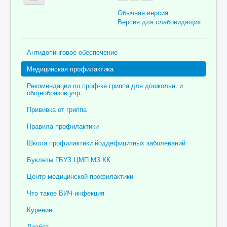
Обычная версия
Версия для слабовидящих
Главная
Антидопинговое обеспечение
Об учреждении
Медицинская профилактика
Для пациента
Рекомендации по проф-ке гриппа для дошкольн. и
общеобразов.учр.
Информация для специалистов
Прививка от гриппа
Медицинская профилактика
Правила профилактики
Врачи
Школа профилактики йоддефицитных заболеваний
Контролирующие органы
Буклеты ГБУЗ ЦМП МЗ КК
Лекарственное обеспечение
Центр медицинской профилактики
Документы
Что такое ВИЧ-инфекция
Вакансии
Курение
Связаться с нами
Диабет