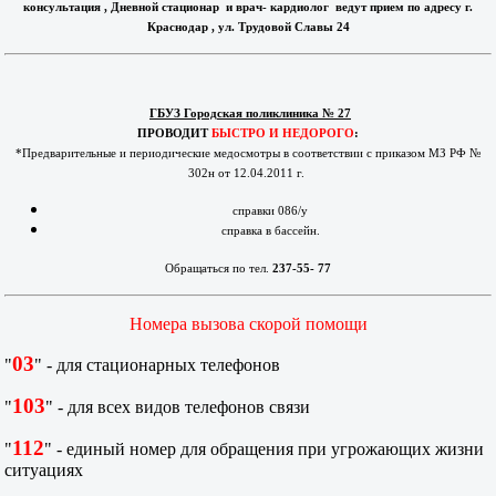
консультация , Дневной стационар и врач- кардиолог ведут прием по адресу г.
Краснодар , ул. Трудовой Славы 24
ГБУЗ Городская поликлиника № 27
ПРОВОДИТ
БЫСТРО И НЕДОРОГО
:
*Предварительные и периодические медосмотры в соответствии с приказом МЗ РФ №
302н от 12.04.2011 г.
справки 086/у
справка в бассейн.
Обращаться по тел.
237-55- 77
Номера вызова скорой помощи
03
"
" - для стационарных телефонов
103
"
" - для всех видов телефонов связи
112
"
" - единый номер для обращения при угрожающих жизни
ситуациях