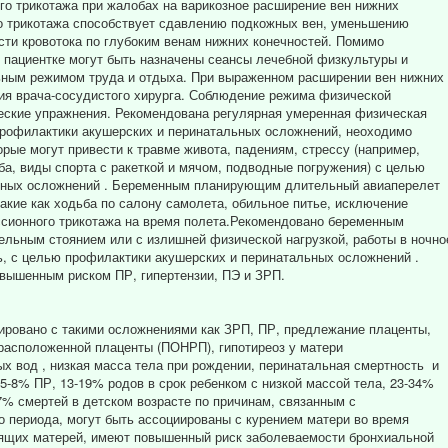
о трикотажа при жалобах на варикозное расширение вен нижних
го трикотажа способствует сдавлению подкожных вен, уменьшению
ости кровотока по глубоким венам нижних конечностей. Помимо
 пациентке могут быть назначены сеансы лечебной физкультуры и
льным режимом труда и отдыха. При выраженном расширении вен нижних
ия врача-сосудистого хирурга. Соблюдение режима физической
еские упражнения. Рекомендована регулярная умеренная физическая
 профилактики акушерских и перинатальных осложнений, неоходимо
рые могут привести к травме живота, падениям, стрессу (например,
ба, виды спорта с ракеткой и мячом, подводные погружения) с целью
ьных осложнений . Беременным планирующим длительный авиаперелет
кие как ходьба по салону самолета, обильное питье, исключение
ссионного трикотажа на время полета.Рекомендовано беременным
тельным стоянием или с излишней физической нагрузкой, работы в ночно
ь, с целью профилактики акушерских и перинатальных осложнений .
вышенным риском ПР, гипертензии, ПЭ и ЗРП.
ировано с такими осложнениями как ЗРП, ПР, предлежание плаценты,
расположенной плаценты (ПОНРП), гипотиреоз у матери
х вод , низкая масса тела при рождении, перинатальная смертность и
5-8% ПР, 13-19% родов в срок ребенком с низкой массой тела, 23-34%
-7% смертей в детском возрасте по причинам, связанным с
о периода, могут быть ассоциированы с курением матери во время
ящих матерей, имеют повышенный риск заболеваемости бронхиальной