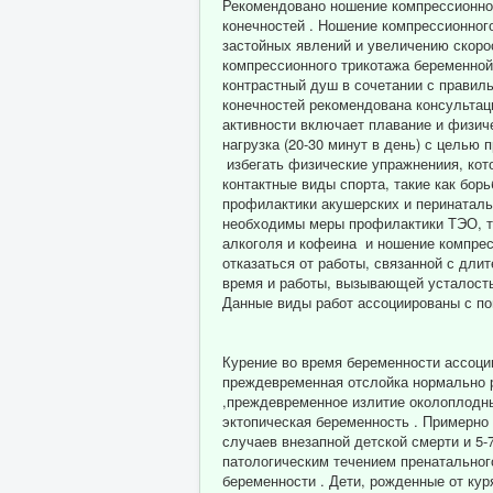
Рекомендовано ношение компрессионног
конечностей . Ношение компрессионно
застойных явлений и увеличению скор
компрессионного трикотажа беременной
контрастный душ в сочетании с прави
конечностей рекомендована консультац
активности включает плавание и физич
нагрузка (20-30 минут в день) с целью
избегать физические упражнениия, кото
контактные виды спорта, такие как борь
профилактики акушерских и перинатал
необходимы меры профилактики ТЭО, та
алкоголя и кофеина и ношение компре
отказаться от работы, связанной с дли
время и работы, вызывающей усталост
Данные виды работ ассоциированы с по
Курение во время беременности ассоци
преждевременная отслойка нормально 
,преждевременное излитие околоплодны
эктопическая беременность . Примерно 
случаев внезапной детской смерти и 5
патологическим течением пренатальног
беременности . Дети, рожденные от кур