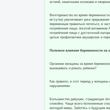
астмой, кишечными коликами и ожирени
Вегетарианство во время беременности
мг/сутки) увеличивает риск прерывания
беременным правильно питаться, в част
потребления пищи, богатой витамином А 
потребления пищи с достаточной кало
целью профилактики акушерских и пери
Полезное влияние беременности на 
Организм женщины за время беременнос
вынашивать и рожать ребенка?
Как правило, в этот период у женщины
нарушениями.
Большинство девушек, страдающих бол
спокойно. Чаще всего болезненные спа
молодой мамы. Заботясь о будущем ма