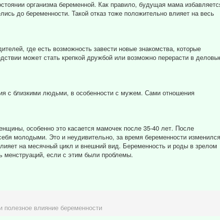
стоянии организма беременной. Как правило, будущая мама избавляетс
лись до беременности. Такой отказ тоже положительно влияет на весь
телей, где есть возможность завести новые знакомства, которые
ствии может стать крепкой дружбой или возможно перерасти в деловы
я с близкими людьми, в особенности с мужем. Сами отношения
нщины, особенно это касается мамочек после 35-40 лет. После
ебя молодыми. Это и неудивительно, за время беременности изменилс
лияет на месячный цикл и внешний вид. Беременность и роды в зрелом
 менструаций, если с этим были проблемы.
и полезное влияние беременности