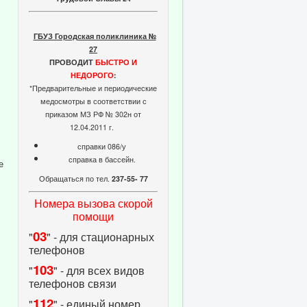
ГБУЗ Городская поликлиника №
27
ПРОВОДИТ
БЫСТРО И
НЕДОРОГО
:
*Предварительные и периодические
медосмотры в соответствии с
приказом МЗ РФ № 302н от
12.04.2011 г.
справки 086/у
справка в бассейн.
е
Обращаться по тел.
237-55- 77
Номера вызова скорой
помощи
03
"
" - для стационарных
телефонов
103
"
" - для всех видов
телефонов связи
112
"
" - единый номер