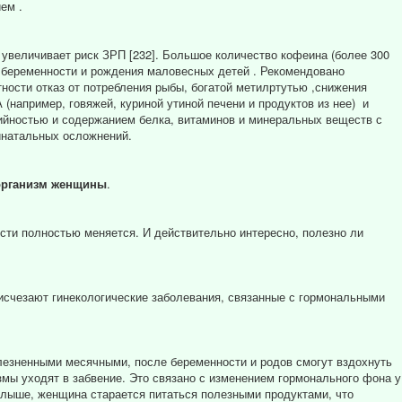
ем .
 увеличивает риск ЗРП [232]. Большое количество кофеина (более 300
 беременности и рождения маловесных детей . Рекомендовано
ности отказ от потребления рыбы, богатой метилртутью ,снижения
(например, говяжей, куриной утиной печени и продуктов из нее) и
рийностью и содержанием белка, витаминов и минеральных веществ с
натальных осложнений.
организм женщины
.
ти полностью меняется. И действительно интересно, полезно ли
 исчезают гинекологические заболевания, связанные с гормональными
езненными месячными, после беременности и родов смогут вздохнуть
змы уходят в забвение. Это связано с изменением гормонального фона у
лыше, женщина старается питаться полезными продуктами, что