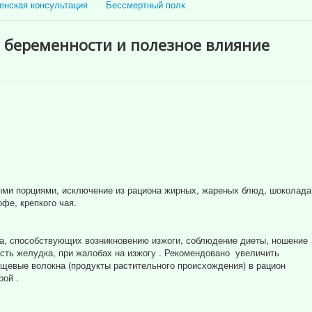
енская консультация
Бессмертный полк
 беременности и полезное влияние
.
ыми порциями, исключение из рациона жирных, жареных блюд, шоколада
фе, крепкого чая.
ла, способствующих возникновению изжоги, соблюдение диеты, ношение
асть желудка, при жалобах на изжогу . Рекомендовано увеличить
ищевые волокна (продукты растительного происхождения) в рацион
ой .