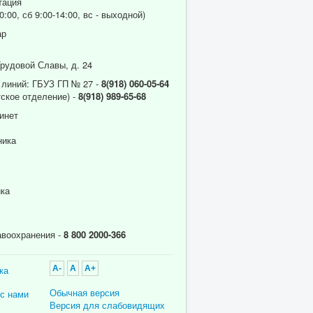
тация
0:00, сб 9:00-14:00, вс - выходной)
ар
Трудовой Славы, д. 24
 линий: ГБУЗ ГП № 27 -
8(918) 060-05-64
ское отделение) -
8(918) 989-65-68
инет
ника
ика
авоохранения -
8 800 2000-366
ка
A-
A
A+
Обычная версия
 с нами
Версия для слабовидящих