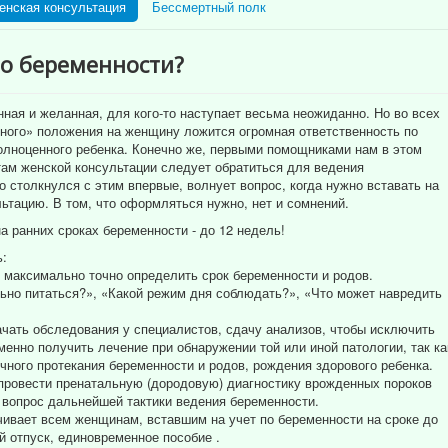
енская консультация
Бессмертный полк
по беременности?
ная и желанная, для кого-то наступает весьма неожиданно. Но во всех
ного» положения на женщину ложится огромная ответственность по
лноценного ребенка. Конечно же, первыми помощниками нам в этом
ам женской консультации следует обратиться для ведения
о столкнулся с этим впервые, волнует вопрос, когда нужно вставать на
ьтацию. В том, что оформляться нужно, нет и сомнений.
на ранних сроках беременности - до 12 недель!
ь:
т максимально точно определить срок беременности и родов.
льно питаться?», «Какой режим дня соблюдать?», «Что может навредить
ачать обследования у специалистов, сдачу анализов, чтобы исключить
нно получить лечение при обнаружении той или иной патологии, так ка
чного протекания беременности и родов, рождения здорового ребенка.
 провести пренатальную (дородовую) диагностику врожденных пороков
вопрос дальнейшей тактики ведения беременности.
чивает всем женщинам, вставшим на учет по беременности на сроке до
й отпуск, единовременное пособие .