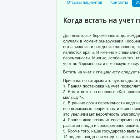
Отзывы пациентов
Контакты
Ж
Когда встать на учет 
Для некоторых беременность долгождан
случаях в момент обнаружения «особен
вынашиванию и рождению здорового, по
являются врачи. И именно к специалист
беременности. Многих, особенно тех, кт
учет по беременности в женскую консул
Встать на учет к специалисту следует 
Причины, по которым это нужно сделат
1. Ранняя постановка на учет позволяе
2. Вам ответят на вопросы: «Как прави
малышу?».
3. В ранние сроки беременности надо н
все возможные неприятности и своевреме
это увеличивает вероятность благополу
4. Ранняя явка позволит своевременно
развития плода и своевременно решить 
5. Кроме того, наше государство выпла
12 недель, когда они уходят в декретны