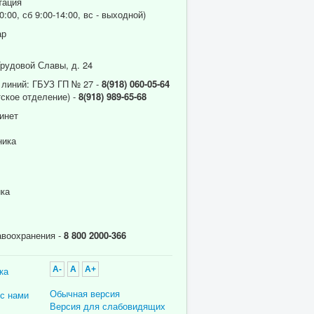
тация
0:00, сб 9:00-14:00, вс - выходной)
ар
Трудовой Славы, д. 24
 линий: ГБУЗ ГП № 27 -
8(918) 060-05-64
ское отделение) -
8(918) 989-65-68
инет
ника
ика
авоохранения -
8 800 2000-366
ка
A-
A
A+
Обычная версия
 с нами
Версия для слабовидящих