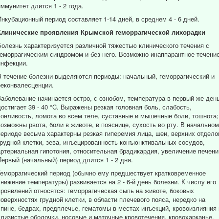
иммунитет длится 1 - 2 года.
Инкубационный период составляет 1-14 дней, в среднем 4 - 6 дней.
Клинические проявления Крымской геморрагической лихорадки
Болезнь характеризуется различной тяжестью клинического течения с
геморрагическим синдромом и без него. Возможно инаппарантное течени
инфекции.
В течение болезни выделяются периоды: начальный, геморрагический и
реконвалесценции.
Заболевание начинается остро, с ознобом, температура в первый же ден
достигает 39 - 40 °C. Выражены резкая головная боль, слабость,
сонливость, ломота во всем теле, суставные и мышечные боли, тошнота;
возможны рвота, боли в животе, в пояснице, сухость во рту. В начальном
периоде весьма характерны резкая гиперемия лица, шеи, верхних отдело
грудной клетки, зева, инъецированность конъюнктивальных сосудов,
артериальная гипотония, относительная брадикардия, увеличение печени
Первый (начальный) период длится 1 - 2 дня.
Геморрагический период (обычно ему предшествует кратковременное
снижение температуры) развивается на 2 - 6-й день болезни. К числу его
проявлений относятся: геморрагическая сыпь на животе, боковых
поверхностях грудной клетки, в области плечевого пояса, нередко на
спине, бедрах, предплечье, гематомы в местах инъекций, кровоизлияния 
слизистые оболочки, носовые и маточные кровотечения, кровохарканье,