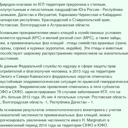
Природно-очаговая по КГЛ территория приурочена к степным,
полупустынным и лесостепным ландшафтам Юга России - Республики
Калмыкия, Дагестан и Ингушетия, Карачаево-Черкесская и Кабардино-
Балкарская республики, Краснодарский и Ставропольский края,
Ростовская, Волгоградская и Астраханская области.
Основными прокормителями имаго клещей в хозяйственных условиях
являются крупный (КРС) и мелкий рогатый скот (МРС), а также зайцы,
ежи, а преимагинальных фаз клещей - птицы семейства врановых (грачи,
вороны, сороки) и куриных (куропатки, индейки). Эти птицы и животные
способствуют широкому распространению переносчиков на значительные
расстояния.
По данным Федеральной службы по надзору в сфере защиты прав
потребителей и благополучия человека, в 2013 году на территории
Южного и Северо-Кавказского федеральных округов отмечалась
неустойчивая эпидемиологическая ситуация по крымской геморрагическо
лихорадке. Эпидемические проявления отмечались в пяти субъектах
ЮФО и СКФО, зарегистрировано 79 случаев заболевания КГЛ, что на
6,8% больше 2012 года. Из них 4 летальных случая: Ростовская область 
2, Волгоградская область -1, Республика Дагестан – 1.
На основании результатов эпизоотологического мониторинга с учетом
показателей численности преимагинальных фаз клещей, можно
прогнозировать увеличение численности имаго H. Marginatum в
ранневесенний период 2014 года на территории СКФО и ЮФО.