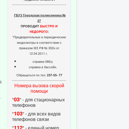
ГБУЗ Городская поликлиника №
27
ПРОВОДИТ
БЫСТРО И
НЕДОРОГО
:
*Предварительные и периодические
медосмотры в соответствии с
приказом МЗ РФ № 302н от
12.04.2011 г.
справки 086/у
справка в бассейн.
Обращаться по тел.
237-55- 77
й
Номера вызова скорой
помощи
-
03
"
" - для стационарных
телефонов
103
"
" - для всех видов
телефонов связи
112
"
" - единый номер