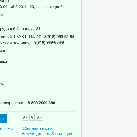
тация
0:00, сб 9:00-14:00, вс - выходной)
ар
Трудовой Славы, д. 24
 линий: ГБУЗ ГП № 27 -
8(918) 060-05-64
ское отделение) -
8(918) 989-65-68
инет
ника
ика
авоохранения -
8 800 2000-366
ка
A-
A
A+
Обычная версия
 с нами
Версия для слабовидящих