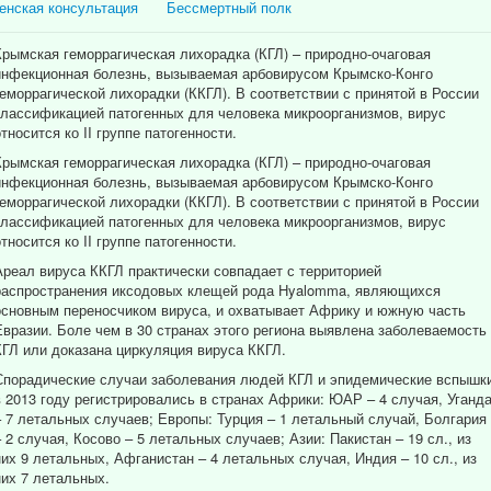
енская консультация
Бессмертный полк
Крымская геморрагическая лихорадка (КГЛ) – природно-очаговая
инфекционная болезнь, вызываемая арбовирусом Крымско-Конго
геморрагической лихорадки (ККГЛ). В соответствии с принятой в России
классификацией патогенных для человека микроорганизмов, вирус
относится ко II группе патогенности.
Крымская геморрагическая лихорадка (КГЛ) – природно-очаговая
инфекционная болезнь, вызываемая арбовирусом Крымско-Конго
геморрагической лихорадки (ККГЛ). В соответствии с принятой в России
классификацией патогенных для человека микроорганизмов, вирус
относится ко II группе патогенности.
Ареал вируса ККГЛ практически совпадает с территорией
распространения иксодовых клещей рода Hyalomma, являющихся
основным переносчиком вируса, и охватывает Африку и южную часть
Евразии. Боле чем в 30 странах этого региона выявлена заболеваемость
КГЛ или доказана циркуляция вируса ККГЛ.
Спорадические случаи заболевания людей КГЛ и эпидемические вспышк
в 2013 году регистрировались в странах Африки: ЮАР – 4 случая, Уганд
– 7 летальных случаев; Европы: Турция – 1 летальный случай, Болгария
– 2 случая, Косово – 5 летальных случаев; Азии: Пакистан – 19 сл., из
них 9 летальных, Афганистан – 4 летальных случая, Индия – 10 сл., из
них 7 летальных.