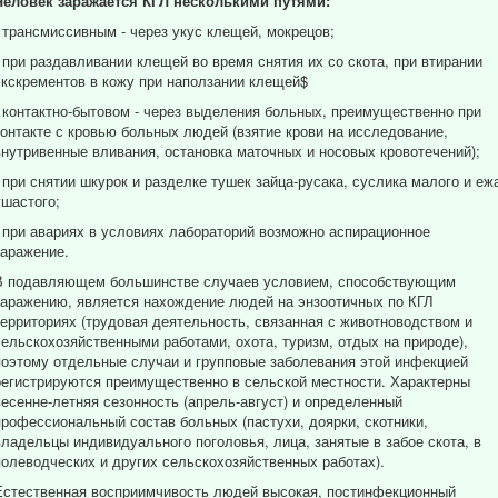
Человек заражается КГЛ несколькими путями:
- трансмиссивным - через укус клещей, мокрецов;
- при раздавливании клещей во время снятия их со скота, при втирании
экскрементов в кожу при наползании клещей$
- контактно-бытовом - через выделения больных, преимущественно при
контакте с кровью больных людей (взятие крови на исследование,
внутривенные вливания, остановка маточных и носовых кровотечений);
- при снятии шкурок и разделке тушек зайца-русака, суслика малого и еж
ушастого;
- при авариях в условиях лабораторий возможно аспирационное
заражение.
В подавляющем большинстве случаев условием, способствующим
заражению, является нахождение людей на энзоотичных по КГЛ
территориях (трудовая деятельность, связанная с животноводством и
сельскохозяйственными работами, охота, туризм, отдых на природе),
поэтому отдельные случаи и групповые заболевания этой инфекцией
регистрируются преимущественно в сельской местности. Характерны
весенне-летняя сезонность (апрель-август) и определенный
профессиональный состав больных (пастухи, доярки, скотники,
владельцы индивидуального поголовья, лица, занятые в забое скота, в
полеводческих и других сельскохозяйственных работах).
Естественная восприимчивость людей высокая, постинфекционный