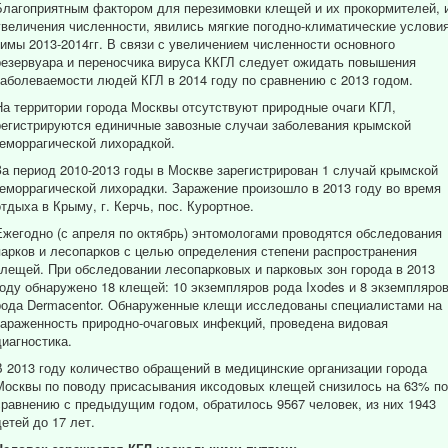
Благоприятным фактором для перезимовки клещей и их прокормителей, 
увеличения численности, явились мягкие погодно-климатические услови
зимы 2013-2014гг. В связи с увеличением численности основного
резервуара и переносчика вируса ККГЛ следует ожидать повышения
заболеваемости людей КГЛ в 2014 году по сравнению с 2013 годом.
На территории города Москвы отсутствуют природные очаги КГЛ,
регистрируются единичные завозные случаи заболевания крымской
геморрагической лихорадкой.
За период 2010-2013 годы в Москве зарегистрирован 1 случай крымской
геморрагической лихорадки. Заражение произошло в 2013 году во время
отдыха в Крыму, г. Керчь, пос. Курортное.
Ежегодно (с апреля по октябрь) энтомологами проводятся обследования
парков и лесопарков с целью определения степени распространения
клещей. При обследовании лесопарковых и парковых зон города в 2013
году обнаружено 18 клещей: 10 экземпляров рода Ixodes и 8 экземпляро
рода Dermacentor. Обнаруженные клещи исследованы специалистами на
зараженность природно-очаговых инфекций, проведена видовая
диагностика.
В 2013 году количество обращений в медицинские организации города
Москвы по поводу присасывания иксодовых клещей снизилось на 63% по
сравнению с предыдущим годом, обратилось 9567 человек, из них 1943
детей до 17 лет.