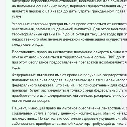
очередное переосвидетельствование, необходимое для признани
на получение социальных услуг, периодом предоставления ему 
является период с 01 января до даты утраты гражданином права
услуг.
Указанные категории граждан имеют право отказаться от бесплат
обеспечения, заменив их денежной выплатой. Для этого необход
территориальные органы ПФР до 01 октября текущего года; при э
лекарственного обеспечения денежной компенсацией осуществля
следующего года.
Восстановить право на бесплатное получение лекарств можно в т
отказе от него - обратиться в территориальные органы ПФР до 01
при этом бесплатное предоставление препаратов возобновляется
года.
Федеральные льготники имеют право на получение государствен
получают ее за счет средств, выделяемых для этих целей непос
федерального бюджета. Это значит, что приобретенный для фед
препарат, будет распределяться только среди федеральных льго
приобретенного для федеральных льготников, распределению ср
льготников запрещен.
Пациент, имеющий право на льготное обеспечение лекарствами, 
социальных услуг в пользу денежной компенсации, обычно не за
последствиях. Но как только состояние здоровья ухудшается, о
заболевания, приобретая затяжной характер, требующий длитель