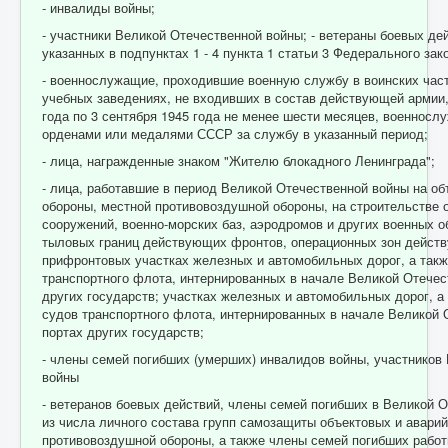
- инвалиды войны;
- участники Великой Отечественной войны; - ветераны боевых дей
указанных в подпунктах 1 - 4 пункта 1 статьи 3 Федерального зак
- военнослужащие, проходившие военную службу в воинских част
учебных заведениях, не входивших в состав действующей армии,
года по 3 сентября 1945 года не менее шести месяцев, военнос
орденами или медалями СССР за службу в указанный период;
- лица, награжденные знаком "Жителю блокадного Ленинграда";
- лица, работавшие в период Великой Отечественной войны на о
обороны, местной противовоздушной обороны, на строитель­стве
сооружений, военно-морских баз, аэродромов и других военных о
тыловых границ действующих фронтов, операционных зон дейст
прифронтовых участках железных и автомобильных дорог, а так
транспортного флота, интернированных в начале Великой Отечес
других государств; участках железных и автомобильных дорог, а
судов транспортного флота, интернированных в начале Великой 
портах других государств;
- члены семей погибших (умерших) инвалидов войны, участников
войны
- ветеранов боевых действий, члены семей погибших в Великой 
из числа личного состава групп самозащиты объектовых и авари
противовоздушной обороны, а также члены семей погибших работ