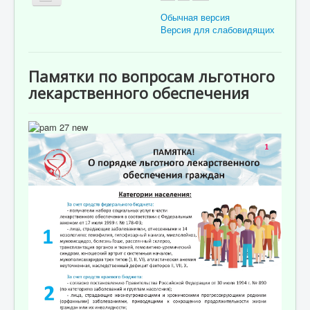
Обычная версия
Версия для слабовидящих
Главная
Памятки по вопросам льготного
Об учреждении
лекарственного обеспечения
Для пациента
Информация для специалистов
Медицинская профилактика
Врачи
Контролирующие органы
Лекарственное обеспечение
Документы
Вакансии
Связаться с нами