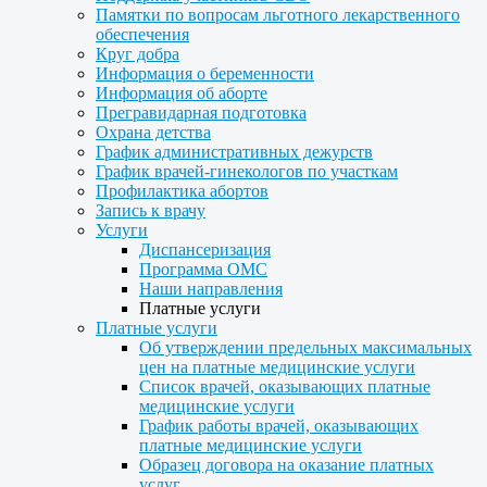
Памятки по вопросам льготного лекарственного
обеспечения
Круг добра
Информация о беременности
Информация об аборте
Прегравидарная подготовка
Охрана детства
График административных дежурств
График врачей-гинекологов по участкам
Профилактика абортов
Запись к врачу
Услуги
Диспансеризация
Программа ОМС
Наши направления
Платные услуги
Платные услуги
Об утверждении предельных максимальных
цен на платные медицинские услуги
Список врачей, оказывающих платные
медицинские услуги
График работы врачей, оказывающих
платные медицинские услуги
Образец договора на оказание платных
услуг