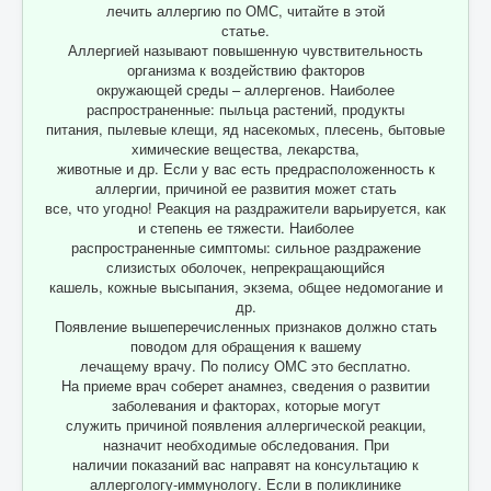
лечить аллергию по ОМС, читайте в этой
статье.
Аллергией называют повышенную чувствительность
организма к воздействию факторов
окружающей среды – аллергенов. Наиболее
распространенные: пыльца растений, продукты
питания, пылевые клещи, яд насекомых, плесень, бытовые
химические вещества, лекарства,
животные и др. Если у вас есть предрасположенность к
аллергии, причиной ее развития может стать
все, что угодно! Реакция на раздражители варьируется, как
и степень ее тяжести. Наиболее
распространенные симптомы: сильное раздражение
слизистых оболочек, непрекращающийся
кашель, кожные высыпания, экзема, общее недомогание и
др.
Появление вышеперечисленных признаков должно стать
поводом для обращения к вашему
лечащему врачу. По полису ОМС это бесплатно.
На приеме врач соберет анамнез, сведения о развитии
заболевания и факторах, которые могут
служить причиной появления аллергической реакции,
назначит необходимые обследования. При
наличии показаний вас направят на консультацию к
аллергологу-иммунологу. Если в поликлинике