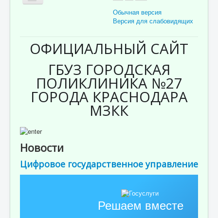
Обычная версия
Версия для слабовидящих
Главная
ОФИЦИАЛЬНЫЙ САЙТ
Об учреждении
ГБУЗ ГОРОДСКАЯ
Для пациента
ПОЛИКЛИНИКА №27
ГОРОДА КРАСНОДАРА
Информация для специалистов
МЗКК
Медицинская профилактика
Врачи
Контролирующие органы
Новости
Лекарственное обеспечение
Цифровое государственное управление
Документы
Вакансии
Решаем вместе
Связаться с нами