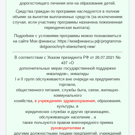
дорогостоящего лечения или на образование детей.
Средства граждан по программе наследуются в полном
объеме за вычетом выплаченных средств (за исключением
случая, если участнику программы назначена пожизненная
периодическая выплата).
Подробнее с условиями программы можно познакомиться
на сайте Мои финансы: https://моифинансы.рф/programma-
dolgosrochnyh-sberezhenij-new/
В соответствии с Указом президента РФ от 26.07.2021 No
437 «О
дополнительных мерах государственной поддержки
инвалидов», инвалиды
I и II групп обслуживаются вне очереди на предприятиях
торговли,
общественного питания, службы быта, связи, жилищно-
коммунального
хозяйства,
в учреждениях здравоохранения
, образования,
культуры, в
юридических службах и других организациях,
обслуживающих население , а
также пользуются правом внеочередного приема
руководителями
и
другими должностными лицами предприятий, учреждений