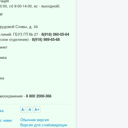
тация
0:00, сб 9:00-14:00, вс - выходной)
ар
Трудовой Славы, д. 24
 линий: ГБУЗ ГП № 27 -
8(918) 060-05-64
ское отделение) -
8(918) 989-65-68
инет
ника
ика
авоохранения -
8 800 2000-366
ка
A-
A
A+
Обычная версия
 с нами
Версия для слабовидящих