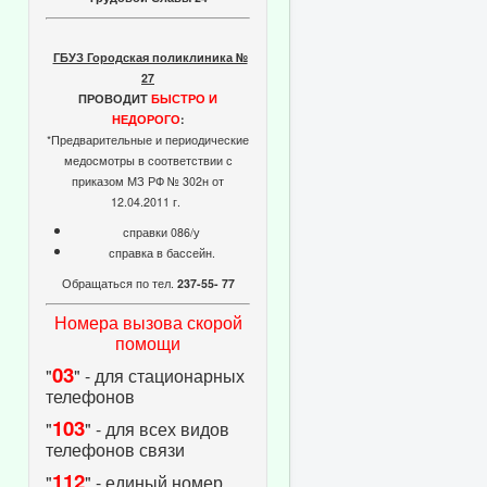
ГБУЗ Городская поликлиника №
27
ПРОВОДИТ
БЫСТРО И
НЕДОРОГО
:
*Предварительные и периодические
медосмотры в соответствии с
приказом МЗ РФ № 302н от
12.04.2011 г.
справки 086/у
справка в бассейн.
Обращаться по тел.
237-55- 77
Номера вызова скорой
помощи
03
"
" - для стационарных
телефонов
103
"
" - для всех видов
телефонов связи
112
"
" - единый номер