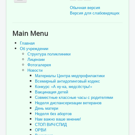
Обычная версия
Версия для слабовидящих
Главная
Main Menu
Об учреждении
Главная
Для пациента
Об учреждении
Структура поликлиники
Информация для специалистов
Лицензии
Фотогалерея
Медицинская профилактика
Новости
Материалы Центра медпрофилактики
Врачи
Всемирный антидопинговый кодекс
Конкурс «А ну-ка, медсёстры!»
Контролирующие органы
Вакцинация детей
Совместные классные часы с родителями
Лекарственное обеспечение
Неделя диспансеризации ветеранов
День матери
Документы
Неделя без абортов
Вакансии
Нам важно ваше мнение!
СТОП ВИЧ/СПИД
Связаться с нами
ОРВИ