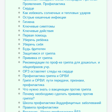
Проявления. Профилактика
Сердце
Как избежать солнечных и тепловых ударов
Острые кишечные инфекции
Гигиена
Ключевые симптомы
Ключевые действия
Первая помощь
Уберечь ребёнка
Уберечь себя
Будь бдителен
Защитимся от гриппа
Прививка от гриппа
Рекомендации по проф-ке гриппа для дошкольн. и
общеобразов.учр.
ОРЗ оставляет следы на сердце
Профилактика гриппа и ОРВИ
Грипп и ОРВИ: пути передачи, признаки,
профилактика
Что нужно знать о вакцинации против гриппа
Почему необходимо сделать прививку против
гриппа?
Школа профилактики йоддефицитных заболеваний
Правила профилактики
Введение - Школа профилактики ЙДЗ