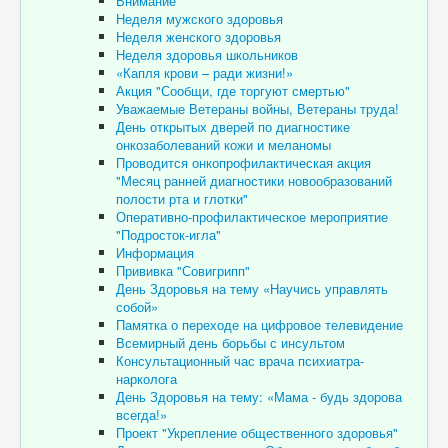
Внимание
Отзывы пациентов
Неделя мужского здоровья
Неделя женского здоровья
Контакты
Неделя здоровья школьников
«Капля крови – ради жизни!»
Женская консультация
Акция "Сообщи, где торгуют смертью"
Уважаемые Ветераны войны, Ветераны труда!
Бессмертный полк
День открытых дверей по диагностике
онкозаболеваний кожи и меланомы
Проводится онкопрофилактическая акция
"Месяц ранней диагностики новообразований
полости рта и глотки"
Оперативно-профилактическое мероприятие
"Подросток-игла"
Информация
Прививка "Совигрипп"
День Здоровья на тему «Научись управлять
собой»
Памятка о переходе на цифровое телевидение
Всемирный день борьбы с инсультом
Консультационный час врача психиатра-
нарколога
День Здоровья на тему: «Мама - будь здорова
всегда!»
Проект "Укрепление общественного здоровья"