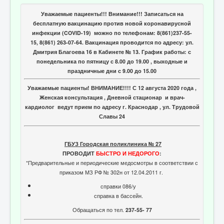
Отзывы пациентов
Уважаемые пациенты!!! Внимание!!! Записаться на
Контакты
бесплатную вакцинацию против новой коронавирусной
инфекции (COVID-19) можно по телефонам: 8(861)237-55-
Женская консультация
15, 8(861) 263-07-64. Вакцинация проводится по адресу: ул.
Дмитрия Благоева 16 в Кабинете № 13. График работы: с
Бессмертный полк
понедельника по пятницу с 8.00 до 19.00 , выходные и
праздничные дни с 9.00 до 15.00
Уважаемые пациенты! ВНИМАНИЕ!!!! С 12 августа 2020 года ,
Женская консультация , Дневной стационар и врач-
кардиолог ведут прием по адресу г. Краснодар , ул. Трудовой
Славы 24
ГБУЗ Городская поликлиника № 27
ПРОВОДИТ
БЫСТРО И НЕДОРОГО
:
*Предварительные и периодические медосмотры в соответствии с
приказом МЗ РФ № 302н от 12.04.2011 г.
справки 086/у
справка в бассейн.
Обращаться по тел.
237-55- 77