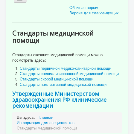
Обычная версия
Версия для слабовидящих
Главная
Стандарты медицинской
Об учреждении
помощи
Для пациента
Стандарты оказания медицинской помощи можно
Информация для специалистов
посмотреть здесь:
Медицинская профилактика
Стандарты первичной медико-санитарной помощи
Стандарты специализированной медицинской помощи
Врачи
Стандарты скорой медицинской помощи
Стандарты паллиативной медицинской помощи
Контролирующие органы
Утвержденные Министерством
Лекарственное обеспечение
здравоохранения РФ клинические
рекомендации
Документы
Вы здесь:
Главная
Вакансии
Информация для специалистов
Связаться с нами
Стандарты медицинской помощи