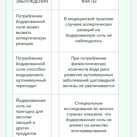
ЗАБЛУЖДЕНИЯ
ФАКТЫ
Потребление
В медицинской практике
йодированной
случаев аллергических
соли может
реакций на
вызвать
йодированную соль не
аллергическую
наблюдалось
реакцию
Потребление
При потреблении
йодированной
физиологических
соли способно
количеств йода риск
индуцировать
развития аутоиммунных
аутоиммунный
заболеваний щитовидной
тиреоидит
железы не увеличивается
Йодированная
Специальные
соль не
исследования во многих
пригодна для
странах показали, что
засолки
йодированная соль не
овощей и
влияет на качество
других
консервирования
продуктов