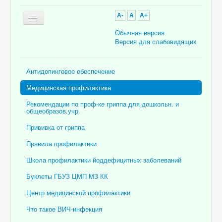
A-
A
A+
Обычная версия
Версия для слабовидящих
Главная
Антидопинговое обеспечение
Об учреждении
Медицинская профилактика
Для пациента
Рекомендации по проф-ке гриппа для дошкольн. и
общеобразов.учр.
Информация для специалистов
Прививка от гриппа
Медицинская профилактика
Правила профилактики
Врачи
Школа профилактики йоддефицитных заболеваний
Контролирующие органы
Буклеты ГБУЗ ЦМП МЗ КК
Лекарственное обеспечение
Центр медицинской профилактики
Документы
Что такое ВИЧ-инфекция
Вакансии