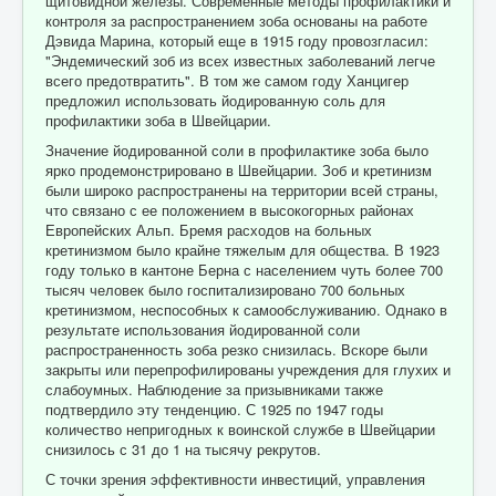
щитовидной железы. Современные методы профилактики и
контроля за распространением зоба основаны на работе
Дэвида Марина, который еще в 1915 году провозгласил:
"Эндемический зоб из всех известных заболеваний легче
всего предотвратить". В том же самом году Ханцигер
предложил использовать йодированную соль для
профилактики зоба в Швейцарии.
Значение йодированной соли в профилактике зоба было
ярко продемонстрировано в Швейцарии. Зоб и кретинизм
были широко распространены на территории всей страны,
что связано с ее положением в высокогорных районах
Европейских Альп. Бремя расходов на больных
кретинизмом было крайне тяжелым для общества. В 1923
году только в кантоне Берна с населением чуть более 700
тысяч человек было госпитализировано 700 больных
кретинизмом, неспособных к самообслуживанию. Однако в
результате использования йодированной соли
распространенность зоба резко снизилась. Вскоре были
закрыты или перепрофилированы учреждения для глухих и
слабоумных. Наблюдение за призывниками также
подтвердило эту тенденцию. С 1925 по 1947 годы
количество непригодных к воинской службе в Швейцарии
снизилось с 31 до 1 на тысячу рекрутов.
С точки зрения эффективности инвестиций, управления