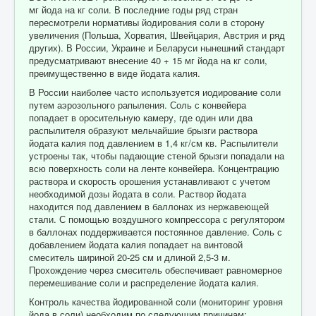
мг йода на кг соли. В последние годы ряд стран
пересмотрели нормативы йодирования соли в сторону
увеличения (Польша, Хорватия, Швейцария, Австрия и ряд
других). В России, Украине и Беларуси нынешний стандарт
предусматривают внесение 40 + 15 мг йода на кг соли,
преимущественно в виде йодата калия.
В России наиболее часто используется иодирование соли
путем аэрозольного рапыления. Соль с конвейера
попадает в оросительную камеру, где один или два
распылителя образуют мельчайшие брызги раствора
йодата калия под давлением в 1,4 кг/см кв. Распылители
устроены так, чтобы падающие стеной брызги попадали на
всю поверхность соли на ленте конвейера. Концентрацию
раствора и скорость орошения устанавливают с учетом
необходимой дозы йодата в соли. Раствор йодата
находится под давлением в баллонах из нержавеющей
стали. С помощью воздушного компрессора с регулятором
в баллонах поддерживается постоянное давление. Соль с
добавлением йодата калия попадает на винтовой
смеситель шириной 20-25 см и длиной 2,5-3 м.
Прохождение через смеситель обеспечивает равномерное
перемешивание соли и распределение йодата калия.
Контроль качества йодированной соли (мониторинг уровня
йода в соли) необходим по следующим причинам: