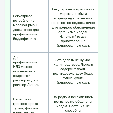
Регулярные потребления
морской рыбы и
Регулярное
морепродуктов весьма
потребление
полезно, но недостаточно
морской рыбы
для полного обеспечения
достаточно для
организма йодом.
профилактики
Используйте для
йоддефицита
приготовления
йодированную соль
Для
Это делать не нужно.
профилактики
Капля раствора Люголя
ЙДЗ можно
содержит почти
использовать
полугодовую дозу йода,
спиртовой
лучше купить
раствор йода и
йодированную соль
раствор Люголя
За редким исключением
Перепонки
почвы резко обеднены
грецкого ореха,
йодом. Растения не
хурма, фейхоа
способны
и некоторые