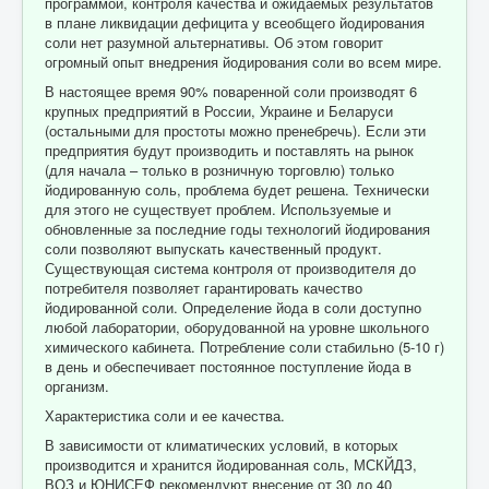
программой, контроля качества и ожидаемых результатов
в плане ликвидации дефицита у всеобщего йодирования
соли нет разумной альтернативы. Об этом говорит
огромный опыт внедрения йодирования соли во всем мире.
В настоящее время 90% поваренной соли производят 6
крупных предприятий в России, Украине и Беларуси
(остальными для простоты можно пренебречь). Если эти
предприятия будут производить и поставлять на рынок
(для начала – только в розничную торговлю) только
йодированную соль, проблема будет решена. Технически
для этого не существует проблем. Используемые и
обновленные за последние годы технологий йодирования
соли позволяют выпускать качественный продукт.
Существующая система контроля от производителя до
потребителя позволяет гарантировать качество
йодированной соли. Определение йода в соли доступно
любой лаборатории, оборудованной на уровне школьного
химического кабинета. Потребление соли стабильно (5-10 г)
в день и обеспечивает постоянное поступление йода в
организм.
Характеристика соли и ее качества.
В зависимости от климатических условий, в которых
производится и хранится йодированная соль, МСКЙДЗ,
ВОЗ и ЮНИСЕФ рекомендуют внесение от 30 до 40