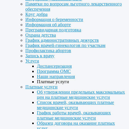
Памятки по вопросам льготного лекарственного
обеспечения
Круг добра
Информация о беременности
Информация об аборте
Прегравидарная подготовка
Охрана детства
График административных дежурств
График врачей-гинекологов по участкам
Профилактика абортов
Запись к врачу
Услуги
Диспансеризация
Программа ОМС
Наши направления
Платные услуги
Платные услуги
Об утверждении предельных максимальных
цен на платные медицинские услуги
Список врачей, оказывающих платные
медицинские услуги
График работы врачей, оказывающих
платные медицинские услуги
Образец договора на оказание платных
услуг