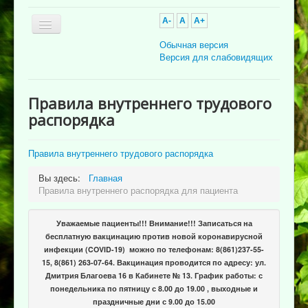
A-
A
A+
Обычная версия
Версия для слабовидящих
Главная
Правила внутреннего трудового
Об учреждении
распорядка
Для пациента
Правила внутреннего трудового распорядка
Информация для специалистов
Вы здесь:
Главная
Медицинская профилактика
Правила внутреннего распорядка для пациента
Врачи
Уважаемые пациенты!!! Внимание!!! Записаться на
Контролирующие органы
бесплатную вакцинацию против новой коронавирусной
инфекции (COVID-19) можно по телефонам: 8(861)237-55-
Лекарственное обеспечение
15, 8(861) 263-07-64. Вакцинация проводится по адресу: ул.
Документы
Дмитрия Благоева 16 в Кабинете № 13. График работы: с
понедельника по пятницу с 8.00 до 19.00 , выходные и
Вакансии
праздничные дни с 9.00 до 15.00