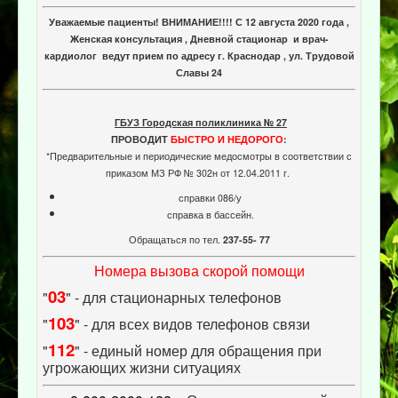
Связаться с нами
Уважаемые пациенты! ВНИМАНИЕ!!!! С 12 августа 2020 года ,
Женская консультация , Дневной стационар и врач-
Отзывы пациентов
кардиолог ведут прием по адресу г. Краснодар , ул. Трудовой
Славы 24
Контакты
Женская консультация
ГБУЗ Городская поликлиника № 27
Бессмертный полк
ПРОВОДИТ
БЫСТРО И НЕДОРОГО
:
*Предварительные и периодические медосмотры в соответствии с
приказом МЗ РФ № 302н от 12.04.2011 г.
справки 086/у
справка в бассейн.
Обращаться по тел.
237-55- 77
Номера вызова скорой помощи
03
"
" - для стационарных телефонов
103
"
" - для всех видов телефонов связи
112
"
" - единый номер для обращения при
угрожающих жизни ситуациях