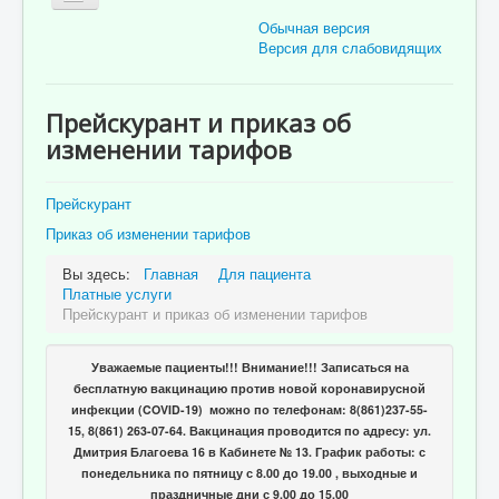
Обычная версия
Версия для слабовидящих
Главная
Прейскурант и приказ об
Об учреждении
изменении тарифов
Для пациента
Прейскурант
Информация для специалистов
Приказ об изменении тарифов
Медицинская профилактика
Вы здесь:
Главная
Для пациента
Врачи
Платные услуги
Прейскурант и приказ об изменении тарифов
Контролирующие органы
Лекарственное обеспечение
Уважаемые пациенты!!! Внимание!!! Записаться на
бесплатную вакцинацию против новой коронавирусной
Документы
инфекции (COVID-19) можно по телефонам: 8(861)237-55-
15, 8(861) 263-07-64. Вакцинация проводится по адресу: ул.
Вакансии
Дмитрия Благоева 16 в Кабинете № 13. График работы: с
понедельника по пятницу с 8.00 до 19.00 , выходные и
Связаться с нами
праздничные дни с 9.00 до 15.00