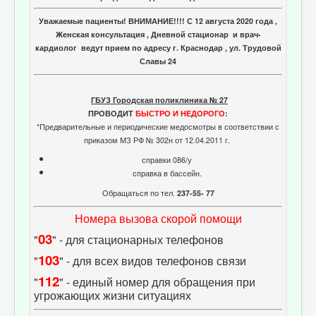
Отзывы пациентов
Уважаемые пациенты! ВНИМАНИЕ!!!! С 12 августа 2020 года ,
Контакты
Женская консультация , Дневной стационар и врач-
кардиолог ведут прием по адресу г. Краснодар , ул. Трудовой
Женская консультация
Славы 24
Бессмертный полк
ГБУЗ Городская поликлиника № 27
ПРОВОДИТ
БЫСТРО И НЕДОРОГО
:
*Предварительные и периодические медосмотры в соответствии с
приказом МЗ РФ № 302н от 12.04.2011 г.
справки 086/у
справка в бассейн.
Обращаться по тел.
237-55- 77
Номера вызова скорой помощи
03
"
" - для стационарных телефонов
103
"
" - для всех видов телефонов связи
112
"
" - единый номер для обращения при
угрожающих жизни ситуациях