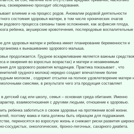
ча, своевременно проходит обследования.
вает влияние и на процесс родов. Аномалии родовой деятельности
ного состояния здоровья матери, в том числе хронических очагов
м родового процесса связаны такие осложнения, как асфиксия плода,
мозга ребенка, акушерские кровотечения, послеродовые воспалительные
ие для здоровья матери и ребенка имеет планирование беременности и
 организма к вынашиванию здорового малыша.
ровье продолжается. Грудное вскармливание является важным средство
еса и ожирения во взрослых возрастах) и матери и незаменимым
ния для здорового развития младенцев. Практика показывает , что
енителей грудного молока) нередко создает впечатление более
грудным молоком , содержит отсылки на полное удовлетворение матери 
молочными смесями, в результате чего эта продукция составляет
т в детский сад или школу, семья – основная среда обитания. Именно
характер, взаимоотношения с другими людьми, отношение к здоровью.
ить ребенка заботиться о своем здоровье на протяжении всей жизни.
елей, поэтому мама и папа должны быть образцом для подражания.
тстве, переносятся во взрослую жизнь и снижают риски развития широко
о-сосудистых, онкологических, бронхо-легочных, сахарного диабета.