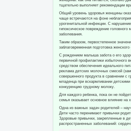
тщательно выполняет рекомендации вра
Общий уровень здоровья женщины оказы
чаще встречаются на фоне неблагоприят
урогенитальной инфекции. С нарушение
гипоксическое повреждение головного 
заболевания.
Таким образом, первостепенное значен
заблаговременная подготовка женского
С рождением малыша забота о его здо
первичной профилактики избыточного в
средством обеспечения идеального пита
реклама детских молочных смесей (зам
совершенного продукта в сравнении с 
младенца при вскармливании детскими 
конкуренцию грудному молоку.
Для каждого ребенка, пока он не пойде
семья оказывает основное влияние на 
Одна из важных задач родителей – науч
Дети часто перенимают привычки родит
Здоровые привычки, закрепленные в де
распространенных заболеваний: сердечн