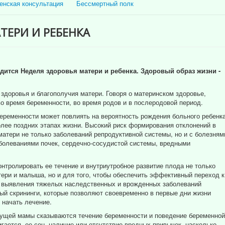
енская консультация
Бессмертный полк
ТЕРИ И РЕБЕНКА
водится Неделя здоровья матери и ребенка. Здоровый образ жизни -
 здоровья и благополучия матери. Говоря о материнском здоровье,
о время беременности, во время родов и в послеродовой период.
еременности может повлиять на вероятность рождения больного ребенк
олее поздних этапах жизни. Высокий риск формирования отклонений в
матери не только заболеваний репродуктивной системы, но и с болезням
аболеваниями почек, сердечно-сосудистой системы, вредными
нтролировать ее течение и внутриутробное развитие плода не только
тери и малыша, но и для того, чтобы обеспечить эффективный переход к
о выявления тяжелых наследственных и врожденных заболеваний
ый скрининги, которые позволяют своевременно в первые дни жизни
 начать лечение.
дущей мамы сказываются течение беременности и поведение беременной
игается, ее сон, наличие или отсутствие вредных привычек, насколько