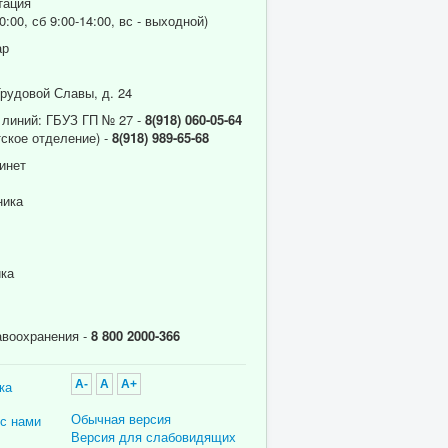
тация
0:00, сб 9:00-14:00, вс - выходной)
ар
Трудовой Славы, д. 24
 линий: ГБУЗ ГП № 27 -
8(918) 060-05-64
ское отделение) -
8(918) 989-65-68
инет
ника
ика
авоохранения -
8 800 2000-366
ка
A-
A
A+
Обычная версия
 с нами
Версия для слабовидящих