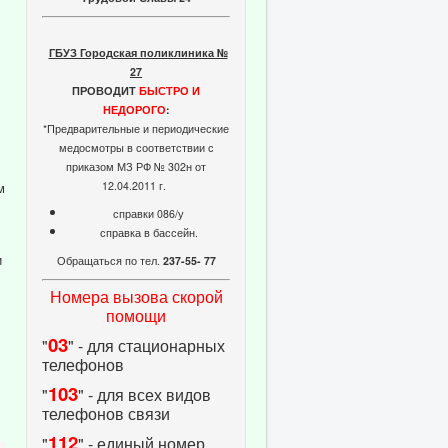
ГБУЗ Городская поликлиника №
27
ПРОВОДИТ
БЫСТРО И
НЕДОРОГО
:
*Предварительные и периодические
медосмотры в соответствии с
приказом МЗ РФ № 302н от
12.04.2011 г.
м
справки 086/у
справка в бассейн.
и
Обращаться по тел.
237-55- 77
Номера вызова скорой
помощи
03
"
" - для стационарных
телефонов
103
"
" - для всех видов
телефонов связи
112
"
" - единый номер