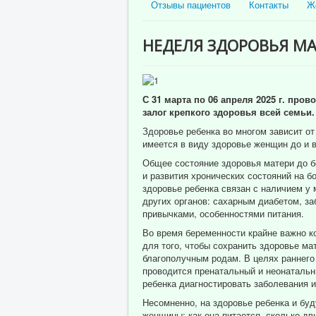
Отзывы пациентов
Контакты
Ж
НЕДЕЛЯ ЗДОРОВЬЯ МА
С 31 марта по 06 апреля 2025 г. про
залог крепкого здоровья всей семьи.
Здоровье ребенка во многом зависит от
имеется в виду здоровье женщин до и в
Общее состояние здоровья матери до б
и развития хронических состояний на б
здоровье ребенка связан с наличием у 
других органов: сахарным диабетом, з
привычками, особенностями питания.
Во время беременности крайне важно ко
для того, чтобы сохранить здоровье ма
благополучным родам. В целях раннег
проводится пренатальный и неонатальн
ребенка диагностировать заболевания и
Несомненно, на здоровье ребенка и бу
женщины: как она питается, сколько дв