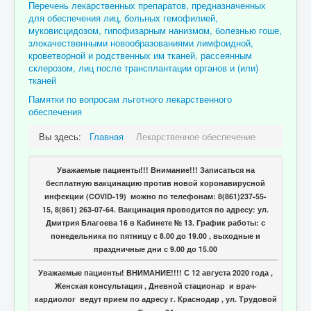
Перечень лекарственных препаратов, предназначенных
Отзывы пациентов
для обеспечения лиц, больных гемофилией,
муковисцидозом, гипофизарным нанизмом, болезнью гоше,
Контакты
злокачественными новообразованиями лимфоидной,
кроветворной и родственных им тканей, рассеянным
Женская консультация
склерозом, лиц после трансплантации органов и (или)
тканей
Бессмертный полк
Памятки по вопросам льготного лекарственного
обеспечения
Вы здесь:
Главная
Лекарственное обеспечение
Уважаемые пациенты!!! Внимание!!! Записаться на
бесплатную вакцинацию против новой коронавирусной
инфекции (COVID-19) можно по телефонам: 8(861)237-55-
15, 8(861) 263-07-64. Вакцинация проводится по адресу: ул.
Дмитрия Благоева 16 в Кабинете № 13. График работы: с
понедельника по пятницу с 8.00 до 19.00 , выходные и
праздничные дни с 9.00 до 15.00
Уважаемые пациенты! ВНИМАНИЕ!!!! С 12 августа 2020 года ,
Женская консультация , Дневной стационар и врач-
кардиолог ведут прием по адресу г. Краснодар , ул. Трудовой