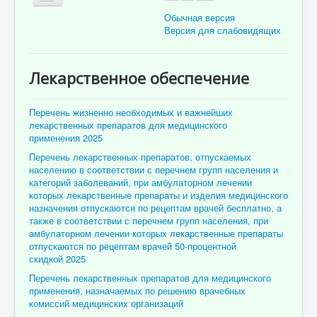
Обычная версия
Версия для слабовидящих
Главная
Лекарственное обеспечение
Об учреждении
Для пациента
Перечень жизненно необходимых и важнейших
лекарственных препаратов для медицинского
Информация для специалистов
применения 2025
Перечень лекарственных препаратов, отпускаемых
Медицинская профилактика
населению в соответствии с перечнем групп населения и
категорий заболеваний, при амбулаторном лечении
Врачи
которых лекарственные препараты и изделия медицинского
Контролирующие органы
назначения отпускаются по рецептам врачей бесплатно, а
также в соответствии с перечнем групп населения, при
Лекарственное обеспечение
амбулаторном лечении которых лекарственные препараты
отпускаются по рецептам врачей 50-процентной
Документы
скидкой 2025
Перечень лекарственных препаратов для медицинского
Вакансии
применения, назначаемых по решению врачебных
Связаться с нами
комиссий медицинских организаций