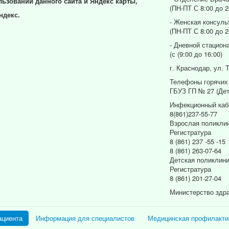
льзовании данного сайта и Яндекс карты,
(ПН-ПТ С 8:00 до 2
ндекс.
- Женская консуль
(ПН-ПТ С 8:00 до 2
- Дневной стацион
(с (9:00 до 16:00)
г. Краснодар, ул. 
Телефоны горячих
ГБУЗ ГП № 27 (Дет
Инфекционный каб
8(861)237-55-77
Взрослая поликли
Регистратура
8 (861) 237 -55 -15
8 (861) 263-07-64
Детская поликлин
Регистратура
8 (861) 201-27-04
Министерство здр
ациента
Информация для специалистов
Медицинская профилакти