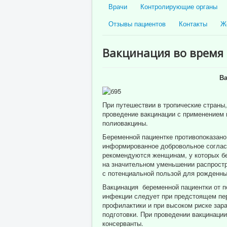
Врачи
Контролирующие органы
Отзывы пациентов
Контакты
Ж
Вакцинация во время
Ва
При путешествии в тропические страны,
проведение вакцинации с применением и
полиовакцины.
Беременной пациентке противопоказан
информированное добровольное согласи
рекомендуются женщинам, у которых бе
на значительном уменьшении распростр
с потенциальной пользой для рожденн
Вакцинация беременной пациентки от по
инфекции следует при предстоящем пере
профилактики и при высоком риске зара
подготовки. При проведении вакцинаци
консерванты.