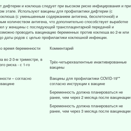
т дифтерии и коклюша следует при высоком риске инфицирования и при
ном этапе. Используют вакцины для профилактики дифтерии (с
оклюша (с уменьшенным содержанием антигена, бесклеточной) и
ным количеством антигена, что дополнительно способствует выработке
л у женщины с последующей трансплацентарной передачей и
озможно проводить вакцинацию беременных против коклюша во 2-м или
̆ до даты родов с целью профилактики коклюшной инфекции.
во время беременности
Комментарий
па во 2-3-м триместре, в
Трёх-четырехвалентные инактивированные
го риска - с 1-го
вакцины
ности – согласно
Вакцины для профилактики COVID-19**
 вакцине
согласно инструкции к вакцине
Беременность должна планироваться не
ранее, чем через 2 месяца после вакцинации
Беременность должна планироваться не
ранее, чем через 3 месяца после вакцинации