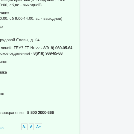
0:00, сб,вс - выходной)
тация
0:00, сб 9:00-14:00, вс - выходной)
ар
Трудовой Славы, д. 24
 линий: ГБУЗ ГП № 27 -
8(918) 060-05-64
ское отделение) -
8(918) 989-65-68
инет
ника
ика
авоохранения -
8 800 2000-366
ка
A-
A
A+