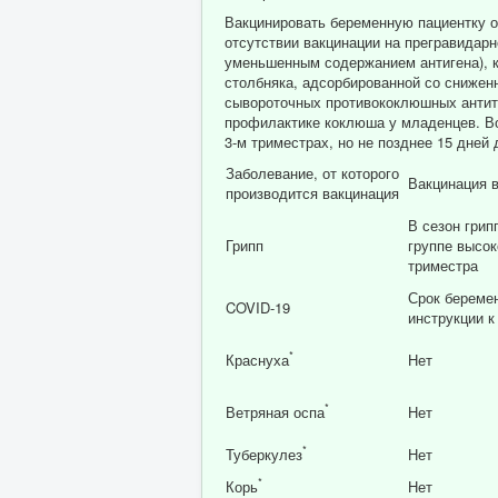
Вакцинировать беременную пациентку о
отсутствии вакцинации на прегравидар
уменьшенным содержанием антигена), к
столбняка, адсорбированной со снижен
сывороточных противококлюшных антите
профилактике коклюша у младенцев. В
3-м триместрах, но не позднее 15 днеи
Заболевание, от которого
Вакцинация 
производится вакцинация
В сезон грип
Грипп
группе высоко
триместра
Срок беремен
COVID-19
инструкции к
*
Краснуха
Нет
*
Ветряная оспа
Нет
*
Туберкулез
Нет
*
Корь
Нет