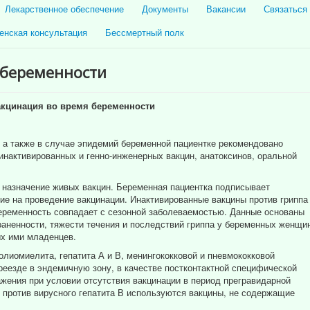
Лекарственное обеспечение
Документы
Вакансии
Связаться
енская консультация
Бессмертный полк
 беременности
кцинация во время беременности
 а также в случае эпидемий беременной пациентке рекомендовано
нактивированных и генно-инженерных вакцин, анатоксинов, оральной
о назначение живых вакцин. Беременная пациентка подписывает
е на проведение вакцинации. Инактивированные вакцины против гриппа
ременность совпадает с сезонной заболеваемостью. Данные основаны
аненности, тяжести течения и последствий гриппа у беременных женщи
ых ими младенцев.
лиомиелита, гепатита А и В, менингококковой и пневмококковой
езде в эндемичную зону, в качестве постконтактной специфической
жения при условии отсутствия вакцинации в период прегравидарной
и против вирусного гепатита В используются вакцины, не содержащие