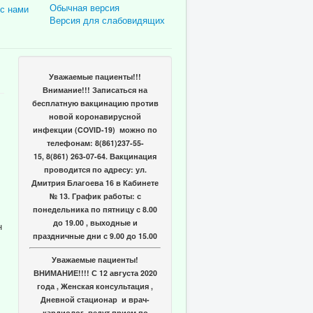
Обычная версия
 с нами
Версия для слабовидящих
Уважаемые пациенты!!!
Внимание!!! Записаться на
бесплатную вакцинацию против
новой коронавирусной
инфекции (COVID-19) можно по
телефонам: 8(861)237-55-
15, 8(861) 263-07-64. Вакцинация
проводится по адресу: ул.
Дмитрия Благоева 16 в Кабинете
№ 13. График работы: с
понедельника по пятницу с 8.00
до 19.00 , выходные и
н
праздничные дни с 9.00 до 15.00
Уважаемые пациенты!
ВНИМАНИЕ!!!! С 12 августа 2020
года , Женская консультация ,
Дневной стационар и врач-
кардиолог ведут прием по