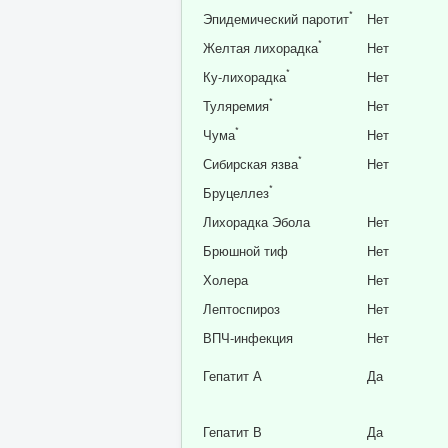
*
Эпидемический паротит
Нет
*
Желтая лихорадка
Нет
*
Ку-лихорадка
Нет
*
Туляремия
Нет
*
Чума
Нет
*
Сибирская язва
Нет
*
Бруцеллез
Лихорадка Эбола
Нет
Брюшной тиф
Нет
Холера
Нет
Лептоспироз
Нет
ВПЧ-инфекция
Нет
Гепатит А
Да
Гепатит В
Да