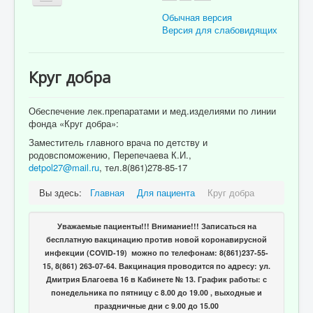
Обычная версия
Версия для слабовидящих
Главная
Круг добра
Об учреждении
Для пациента
Обеспечение лек.препаратами и мед.изделиями по линии
фонда «Круг добра»:
Информация для специалистов
Заместитель главного врача по детству и
родовспоможению, Перепечаева К.И.,
Медицинская профилактика
detpol27@mail.ru
, тел.8(861)278-85-17
Врачи
Вы здесь:
Главная
Для пациента
Круг добра
Контролирующие органы
Лекарственное обеспечение
Уважаемые пациенты!!! Внимание!!! Записаться на
бесплатную вакцинацию против новой коронавирусной
Документы
инфекции (COVID-19) можно по телефонам: 8(861)237-55-
15, 8(861) 263-07-64. Вакцинация проводится по адресу: ул.
Вакансии
Дмитрия Благоева 16 в Кабинете № 13. График работы: с
понедельника по пятницу с 8.00 до 19.00 , выходные и
Связаться с нами
праздничные дни с 9.00 до 15.00