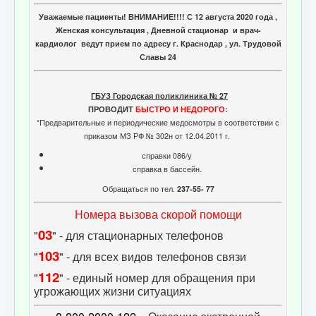
Отзывы пациентов
Уважаемые пациенты! ВНИМАНИЕ!!!! С 12 августа 2020 года ,
Женская консультация , Дневной стационар и врач-
Контакты
кардиолог ведут прием по адресу г. Краснодар , ул. Трудовой
Женская консультация
Славы 24
Бессмертный полк
ГБУЗ Городская поликлиника № 27
ПРОВОДИТ
БЫСТРО И НЕДОРОГО
:
*Предварительные и периодические медосмотры в соответствии с
приказом МЗ РФ № 302н от 12.04.2011 г.
справки 086/у
справка в бассейн.
Обращаться по тел.
237-55- 77
Номера вызова скорой помощи
03
"
" - для стационарных телефонов
103
"
" - для всех видов телефонов связи
112
"
" - единый номер для обращения при
угрожающих жизни ситуациях