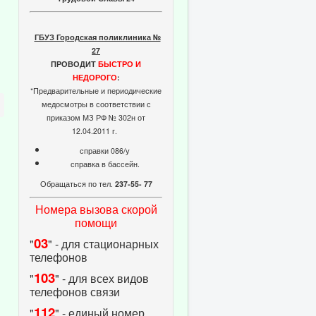
ГБУЗ Городская поликлиника №
27
ПРОВОДИТ
БЫСТРО И
НЕДОРОГО
:
*Предварительные и периодические
медосмотры в соответствии с
приказом МЗ РФ № 302н от
12.04.2011 г.
справки 086/у
справка в бассейн.
Обращаться по тел.
237-55- 77
Номера вызова скорой
помощи
03
"
" - для стационарных
телефонов
103
"
" - для всех видов
телефонов связи
112
"
" - единый номер