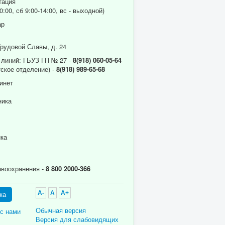
тация
0:00, сб 9:00-14:00, вс - выходной)
ар
Трудовой Славы, д. 24
 линий: ГБУЗ ГП № 27 -
8(918) 060-05-64
ское отделение) -
8(918) 989-65-68
инет
ника
ика
авоохранения -
8 800 2000-366
ка
A-
A
A+
Обычная версия
 с нами
Версия для слабовидящих