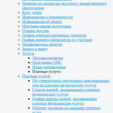
Памятки по вопросам льготного лекарственного
обеспечения
Круг добра
Информация о беременности
Информация об аборте
Прегравидарная подготовка
Охрана детства
График административных дежурств
График врачей-гинекологов по участкам
Профилактика абортов
Запись к врачу
Услуги
Диспансеризация
Программа ОМС
Наши направления
Платные услуги
Платные услуги
Об утверждении предельных максимальных
цен на платные медицинские услуги
Список врачей, оказывающих платные
медицинские услуги
График работы врачей, оказывающих
платные медицинские услуги
Образец договора на оказание платных
услуг