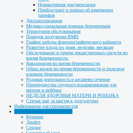
Нормативная документация
Прейскурант и приказ об изменении
тарифов
Диспансеризация
Медико-социальная помощь беременным
Территория обслуживания
Порядок получения ВМП
График работы флюорографического кабинета
Развитие плода по дням, неделям, месяцам
Обследование и прием лекарственных средств во
время беременности.
Вакцинация во время беременности
Образ жизни во время беременности и полезное
влияние беременности
Родовая деятельность и кесарево сечение
Преимущества грудного вскармливания для
матери и ребёнка
НЕДЕЛЯ ЗДОРОВЬЯ МАТЕРИ И РЕБЕНКА
Статья: шаг за шагом к долголетию
Информация для специалистов
Медицинская профилактика
Курение
Диабет
Сердце
Солнечный удар