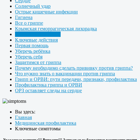
Сердце
Солнечный удар
Острые кишечные инфекции
Гигиена
Все о гриппе
Крымская геморрагическая лихорадка
Ключевые симптомы
Ключевые действия
Первая помощь
Уберечь ребёнка
Уберечь себя
Защитимся от гриппа
Почему необходимо сделать прививку против гриппа?
Что нужно знать о вакцинации против гриппа
Грипп и ОРВИ: пути передачи, признаки, профилактика
Профилактика гриппа и ОРВИ
ОРЗ оставляет следы на сердце
Вы здесь:
Главная
Медицинская профилактика
Ключевые симптомы
Уважаемые пациенты!!! Внимание!!! Записаться на бесплатную вакцинацию против