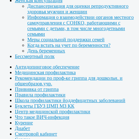
Женская консультация
Диспансеризация для оценки репродуктивного
здоровья мужчин и женщин
Информация о взаимодействии органов местного
самоуправления с СОНКО, работающими с
семьями с детьми, в том числе многодетными
семьями
Меры социальной поддержки семей
Когда встать на учет по беременности?
День беременных
Бессмертный полк
Антидопинговое обеспечение
Медицинская профилактика
Рекомендации по проф-ке гриппа для дошкольн. и
общеобразов.учр.
Прививка от гриппа
Правила профилактики
Школа профилактики йоддефицитных заболеваний
Буклеты ГБУЗ ЦМП МЗ КК
Центр медицинской профилактики
Что такое ВИЧ-инфекция
Курение
Диабет
Смотровой кабинет