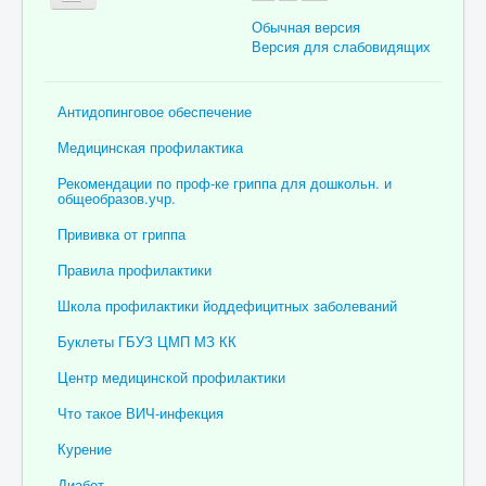
Обычная версия
Версия для слабовидящих
Главная
Антидопинговое обеспечение
Об учреждении
Медицинская профилактика
Для пациента
Рекомендации по проф-ке гриппа для дошкольн. и
общеобразов.учр.
Информация для специалистов
Прививка от гриппа
Медицинская профилактика
Правила профилактики
Врачи
Школа профилактики йоддефицитных заболеваний
Контролирующие органы
Буклеты ГБУЗ ЦМП МЗ КК
Лекарственное обеспечение
Центр медицинской профилактики
Документы
Что такое ВИЧ-инфекция
Вакансии
Курение
Связаться с нами
Диабет