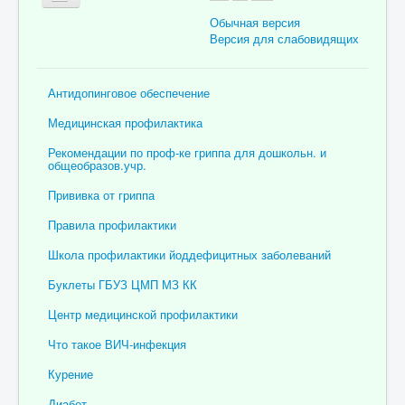
Обычная версия
Версия для слабовидящих
Главная
Антидопинговое обеспечение
Об учреждении
Медицинская профилактика
Для пациента
Рекомендации по проф-ке гриппа для дошкольн. и
общеобразов.учр.
Информация для специалистов
Прививка от гриппа
Медицинская профилактика
Правила профилактики
Врачи
Школа профилактики йоддефицитных заболеваний
Контролирующие органы
Буклеты ГБУЗ ЦМП МЗ КК
Лекарственное обеспечение
Центр медицинской профилактики
Документы
Что такое ВИЧ-инфекция
Вакансии
Курение
Связаться с нами
Диабет