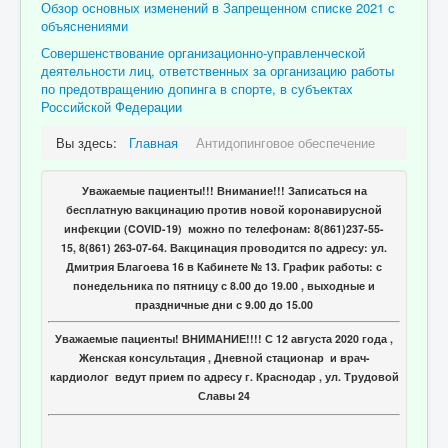
Обзор основных изменений в Запрещенном списке 2021 с
Связаться с нами
объяснениями
Совершенствование организационно-управленческой
Отзывы пациентов
деятельности лиц, ответственных за организацию работы
по предотвращению допинга в спорте, в субъектах
Контакты
Российской Федерации
Женская консультация
Вы здесь:
Главная
Антидопинговое обеспечение
Бессмертный полк
Уважаемые пациенты!!! Внимание!!! Записаться на
бесплатную вакцинацию против новой коронавирусной
инфекции (COVID-19) можно по телефонам: 8(861)237-55-
15, 8(861) 263-07-64. Вакцинация проводится по адресу: ул.
Дмитрия Благоева 16 в Кабинете № 13. График работы: с
понедельника по пятницу с 8.00 до 19.00 , выходные и
праздничные дни с 9.00 до 15.00
Уважаемые пациенты! ВНИМАНИЕ!!!! С 12 августа 2020 года ,
Женская консультация , Дневной стационар и врач-
кардиолог ведут прием по адресу г. Краснодар , ул. Трудовой
Славы 24