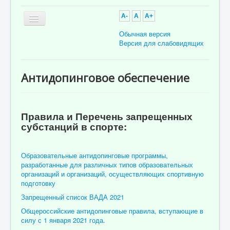
A-
A
A+
Обычная версия
Версия для слабовидящих
Главная
Антидопинговое обеспечение
Об учреждении
Для пациента
Правила и Перечень запрещенных
Информация для специалистов
субстанций в спорте:
Медицинская профилактика
Врачи
Образовательные антидопинговые программы,
разработанные для различных типов образовательных
Контролирующие органы
организаций и организаций, осуществляющих спортивную
подготовку
Лекарственное обеспечение
Запрещенный список ВАДА 2021
Документы
Общероссийские антидопинговые правила, вступающие в
силу с 1 января 2021 года.
Вакансии