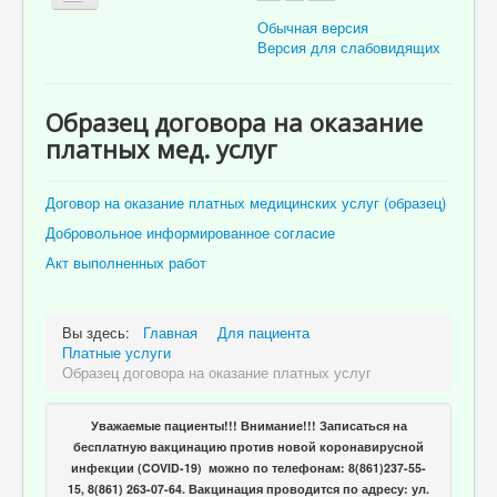
Обычная версия
Версия для слабовидящих
Главная
Образец договора на оказание
Об учреждении
платных мед. услуг
Для пациента
Договор на оказание платных медицинских услуг (образец)
Информация для специалистов
Добровольное информированное согласие
Медицинская профилактика
Акт выполненных работ
Врачи
Контролирующие органы
Вы здесь:
Главная
Для пациента
Платные услуги
Лекарственное обеспечение
Образец договора на оказание платных услуг
Документы
Уважаемые пациенты!!! Внимание!!! Записаться на
Вакансии
бесплатную вакцинацию против новой коронавирусной
инфекции (COVID-19) можно по телефонам: 8(861)237-55-
Связаться с нами
15, 8(861) 263-07-64. Вакцинация проводится по адресу: ул.