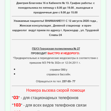
Отзывы пациентов
Дмитрия Благоева 16 в Кабинете № 13. График работы: с
понедельника по пятницу с 8.00 до 19.00 , выходные и
Контакты
праздничные дни с 9.00 до 15.00
Женская консультация
Уважаемые пациенты! ВНИМАНИЕ!!!! С 12 августа 2020 года ,
Женская консультация , Дневной стационар и врач-
Бессмертный полк
кардиолог ведут прием по адресу г. Краснодар , ул. Трудовой
Славы 24
ГБУЗ Городская поликлиника № 27
ПРОВОДИТ
БЫСТРО И НЕДОРОГО
:
*Предварительные и периодические медосмотры в соответствии с
приказом МЗ РФ № 302н от 12.04.2011 г.
справки 086/у
справка в бассейн.
Обращаться по тел.
237-55- 77
Номера вызова скорой помощи
03
"
" - для стационарных телефонов
103
"
" - для всех видов телефонов связи