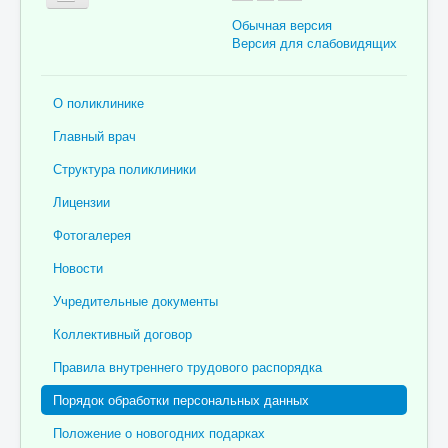
Обычная версия
Версия для слабовидящих
Главная
О поликлинике
Об учреждении
Главный врач
Для пациента
Структура поликлиники
Информация для специалистов
Лицензии
Медицинская профилактика
Фотогалерея
Врачи
Новости
Контролирующие органы
Учредительные документы
Лекарственное обеспечение
Коллективный договор
Документы
Правила внутреннего трудового распорядка
Вакансии
Порядок обработки персональных данных
Связаться с нами
Положение о новогодних подарках