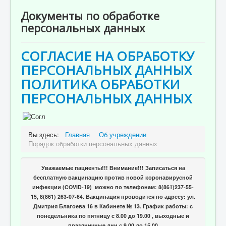
Отзывы пациентов
Документы по обработке
Контакты
персональных данных
Женская консультация
СОГЛАСИЕ НА ОБРАБОТКУ
Бессмертный полк
ПЕРСОНАЛЬНЫХ ДАННЫХ
ПОЛИТИКА ОБРАБОТКИ
ПЕРСОНАЛЬНЫХ ДАННЫХ
Вы здесь:
Главная
Об учреждении
Порядок обработки персональных данных
Уважаемые пациенты!!! Внимание!!! Записаться на
бесплатную вакцинацию против новой коронавирусной
инфекции (COVID-19) можно по телефонам: 8(861)237-55-
15, 8(861) 263-07-64. Вакцинация проводится по адресу: ул.
Дмитрия Благоева 16 в Кабинете № 13. График работы: с
понедельника по пятницу с 8.00 до 19.00 , выходные и
праздничные дни с 9.00 до 15.00