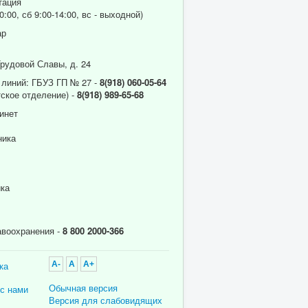
тация
0:00, сб 9:00-14:00, вс - выходной)
ар
Трудовой Славы, д. 24
 линий: ГБУЗ ГП № 27 -
8(918) 060-05-64
ское отделение) -
8(918) 989-65-68
инет
ника
ика
авоохранения -
8 800 2000-366
ка
A-
A
A+
Обычная версия
 с нами
Версия для слабовидящих