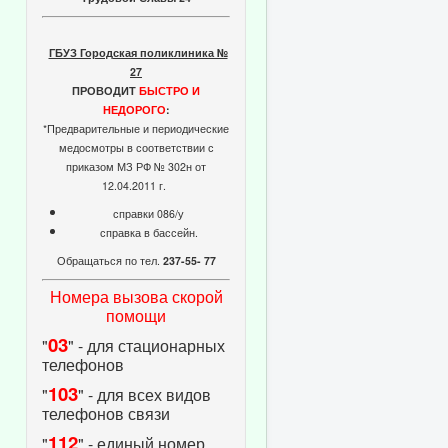
ГБУЗ Городская поликлиника №
27
ПРОВОДИТ
БЫСТРО И
НЕДОРОГО
:
*Предварительные и периодические
медосмотры в соответствии с
приказом МЗ РФ № 302н от
12.04.2011 г.
справки 086/у
справка в бассейн.
Обращаться по тел.
237-55- 77
Номера вызова скорой
помощи
03
"
" - для стационарных
телефонов
103
"
" - для всех видов
телефонов связи
112
"
" - единый номер