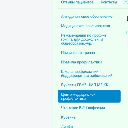
Отзывы пациентов
Контакты
Ж
Антидопинговое обеспечение
Медицинская профилактика
h
Рекомендации по проф-ке
гриппа для дошкольн. и
общеобразов.учр.
Прививка от гриппа
Правила профилактики
Школа профилактики
йоддефицитных заболеваний
Буклеты ГБУЗ ЦМП МЗ КК
Центр медицинской
профилактики
Что такое ВИЧ-инфекция
Курение
Диабет