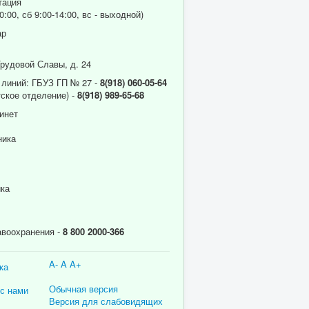
тация
0:00, сб 9:00-14:00, вс - выходной)
ар
Трудовой Славы, д. 24
 линий: ГБУЗ ГП № 27 -
8(918) 060-05-64
ское отделение) -
8(918) 989-65-68
инет
ника
ика
авоохранения -
8 800 2000-366
A-
A
A+
ка
Обычная версия
 с нами
Версия для слабовидящих