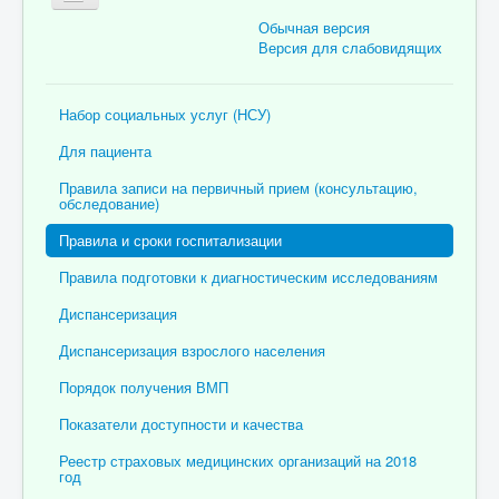
Обычная версия
Версия для слабовидящих
Главная
Набор социальных услуг (НСУ)
Об учреждении
Для пациента
Для пациента
Правила записи на первичный прием (консультацию,
обследование)
Информация для специалистов
Правила и сроки госпитализации
Медицинская профилактика
Правила подготовки к диагностическим исследованиям
Врачи
Диспансеризация
Контролирующие органы
Диспансеризация взрослого населения
Лекарственное обеспечение
Порядок получения ВМП
Документы
Показатели доступности и качества
Вакансии
Реестр страховых медицинских организаций на 2018
год
Связаться с нами