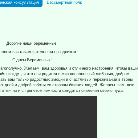
енская консультация
Бессмертный полк
Дорогие наши беременные!
вляем вас с замечательным праздником !
С днем Беременных!
лагополучно. Желаем вам здоровья и отличного настроения, чтобы ваши
ят и ждут, и что они родятся в мир наполненный любовью, добром,
ать вам только радостных эмоций и счастливых переживаний в твоём
ых дней и доброй заботы со стороны близких людей. Желаем вам всю
 отлично и с трепетом нежности ожидать появления своего чуда.