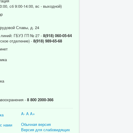
тация
0:00, сб 9:00-14:00, вс - выходной)
ар
Трудовой Славы, д. 24
 линий: ГБУЗ ГП № 27 -
8(918) 060-05-64
ское отделение) -
8(918) 989-65-68
инет
ника
ика
авоохранения -
8 800 2000-366
A-
A
A+
ка
Обычная версия
 с нами
Версия для слабовидящих