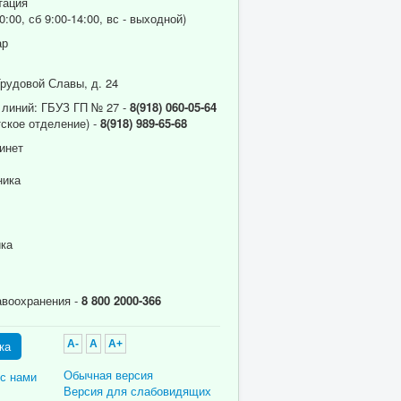
тация
0:00, сб 9:00-14:00, вс - выходной)
ар
Трудовой Славы, д. 24
 линий: ГБУЗ ГП № 27 -
8(918) 060-05-64
ское отделение) -
8(918) 989-65-68
инет
ника
ика
авоохранения -
8 800 2000-366
ка
A-
A
A+
Обычная версия
 с нами
Версия для слабовидящих