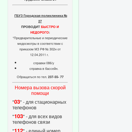
ГБУЗ Городская поликлиника №
27
ПРОВОДИТ
БЫСТРО И
НЕДОРОГО
:
*Предварительные и периодические
медосмотры в соответствии с
приказом МЗ РФ № 302н от
12.04.2011 г.
справки 086/у
справка в бассейн.
Обращаться по тел.
237-55- 77
Номера вызова скорой
помощи
03
"
" - для стационарных
телефонов
103
"
" - для всех видов
телефонов связи
112
"
" - единый номер