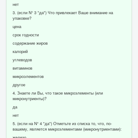
нет
3. (если N° 3 "да") Что привлекает Ваше внимание на
упаковке?
цена
срок годности
содержание жиров
калорий
углеводов
витаминов
микроэлементов
другое
4. Знаете ли Вы, что такое микроэлементы (или
микронутриенты)?
да
нет
5. (если на N° 4 "да") Отметьте из списка то, что, по-
вашему, является микроэлементами (микронутриентами):
железо