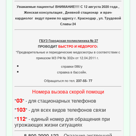
Уважаемые пациенты! ВНИМАНИЕ!!!! С 12 августа 2020 года ,
Женская консультация , Дневной стационар и врач-
кардиолог ведут прием по адресу г. Краснодар , ул. Трудовой
Славы 24
ГБУЗ Городская поликлиника № 27
ПРОВОДИТ
БЫСТРО И НЕДОРОГО
:
*Предварительные и периодические медосмотры в соответствии с
приказом МЗ РФ № 302н от 12.04.2011 г.
справки 086/у
справка в бассейн.
Обращаться по тел.
237-55- 77
Номера вызова скорой помощи
03
"
" - для стационарных телефонов
103
"
" - для всех видов телефонов связи
112
"
" - единый номер для обращения при
угрожающих жизни ситуациях
8-800-2000-122
- Оказание экстренной