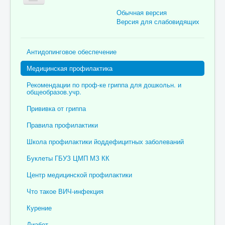
Обычная версия
Версия для слабовидящих
Главная
Антидопинговое обеспечение
Об учреждении
Медицинская профилактика
Для пациента
Рекомендации по проф-ке гриппа для дошкольн. и
общеобразов.учр.
Информация для специалистов
Прививка от гриппа
Медицинская профилактика
Правила профилактики
Врачи
Школа профилактики йоддефицитных заболеваний
Контролирующие органы
Буклеты ГБУЗ ЦМП МЗ КК
Лекарственное обеспечение
Центр медицинской профилактики
Документы
Что такое ВИЧ-инфекция
Вакансии
Курение
Связаться с нами
Диабет