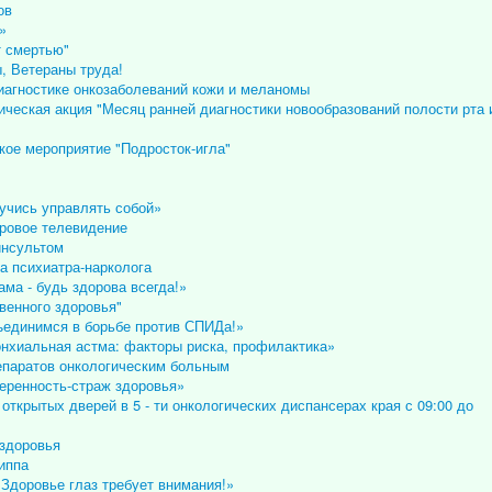
ов
»
т смертью"
, Ветераны труда!
иагностике онкозаболеваний кожи и меланомы
ческая акция "Месяц ранней диагностики новообразований полости рта 
ое мероприятие "Подросток-игла"
учись управлять собой»
ровое телевидение
инсультом
а психиатра-нарколога
ма - будь здорова всегда!»
венного здоровья"
ъединимся в борьбе против СПИДа!»
онхиальная астма: факторы риска, профилактика»
епаратов онкологическим больным
еренность-страж здоровья»
открытых дверей в 5 - ти онкологических диспансерах края с 09:00 до
 здоровья
иппа
«Здоровье глаз требует внимания!»