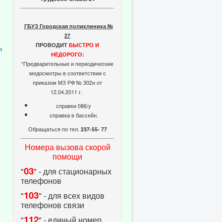
ГБУЗ Городская поликлиника №
27
ПРОВОДИТ
БЫСТРО И
и
НЕДОРОГО
:
*Предварительные и периодические
медосмотры в соответствии с
приказом МЗ РФ № 302н от
12.04.2011 г.
справки 086/у
справка в бассейн.
Обращаться по тел.
237-55- 77
Номера вызова скорой
помощи
03
"
" - для стационарных
телефонов
103
"
" - для всех видов
телефонов связи
112
"
" - единый номер