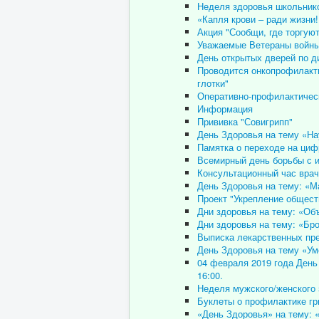
Неделя здоровья школьник
«Капля крови – ради жизни!
Акция "Сообщи, где торгую
Уважаемые Ветераны войны
День открытых дверей по д
Проводится онкопрофилакти
глотки"
Оперативно-профилактическ
Информация
Прививка "Совигрипп"
День Здоровья на тему «На
Памятка о переходе на циф
Всемирный день борьбы с 
Консультационный час врач
День Здоровья на тему: «Ма
Проект "Укрепление общест
Дни здоровья на тему: «Об
Дни здоровья на тему: «Бр
Выписка лекарственных пр
День Здоровья на тему «Ум
04 февраля 2019 года День 
16:00.
Неделя мужского/женского
Буклеты о профилактике гр
«День Здоровья» на тему: 