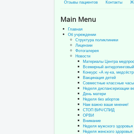
Отзывы пациентов
Контакты
Ж
Main Menu
Главная
Об учреждении
Структура поликлиники
Лицензии
Фотогалерея
Новости
Материалы Центра медпро
Всемирный антидопинговый
Конкурс «А ну-ка, медсёстр
Вакцинация детей
Совместные классные часы
Неделя диспансеризации в
День матери
Неделя без абортов
Нам важно ваше мнение!
СТОП ВИЧ/СПИД
ОРВИ
Внимание
Неделя мужского здоровья
Неделя женского здоровья