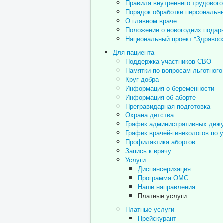
Правила внутреннего трудового
Порядок обработки персональн
О главном враче
Положение о новогодних подар
Национальный проект "Здравоо
Для пациента
Поддержка участников СВО
Памятки по вопросам льготного
Круг добра
Информация о беременности
Информация об аборте
Прегравидарная подготовка
Охрана детства
График административных деж
График врачей-гинекологов по 
Профилактика абортов
Запись к врачу
Услуги
Диспансеризация
Программа ОМС
Наши направления
Платные услуги
Платные услуги
Прейскурант