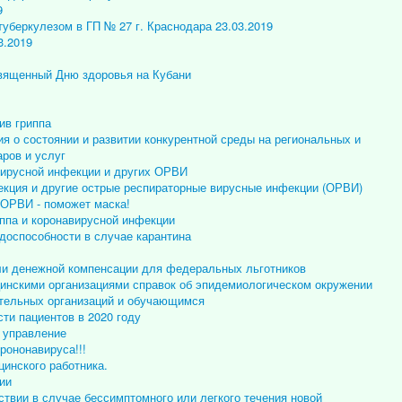
9
уберкулезом в ГП № 27 г. Краснодара 23.03.2019
3.2019
священный Дню здоровья на Кубани
ив гриппа
я о состоянии и развитии конкурентной среды на региональных и
ров и услуг
авирусной инфекции и других ОРВИ
екция и другие острые респираторные вирусные инфекции (ОРВИ)
е ОРВИ - поможет маска!
ппа и коронавирусной инфекции
доспособности в случае карантина
ли денежной компенсации для федеральных льготников
инскими организациями справок об эпидемиологическом окружении
тельных организаций и обучающимся
ти пациентов в 2020 году
 управление
рононавируса!!!
инского работника.
ии
ствии в случае бессимптомного или легкого течения новой