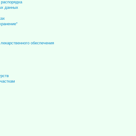
 распорядка
ых данных
ках
хранение"
 лекарственного обеспечения
урств
участкам