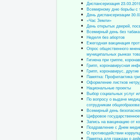
Диспансеризация 23.03.201
Всемирному дню борьбы с т
День диспансеризации 30.0
«Час Земли»
День открытых дверей, по
Всемирный день без табака
Неделя без абортов
Ежегодная вакцинация прот
Опрос общественного мнени
муниципальных рынках това
Гигиена при гриппе, корон
Грипп, коронавирусная инф
Грипп, коронавирус, други
Памятка: Профилактика гри
Оформление листков нетру
Национальные проекты
Выбор социальных услуг и
По вопросу о выдаче медиц
сотрудникам общеобразова
Всемирный день безопаснос
Цифровое государственное
Запись на вакцинацию от ко
Поздравление с Днем медиц
О противодействии коррупц
Памятка для граждан о дей