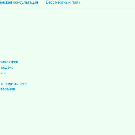
енская консультация
Бессмертный полк
филактики
 кодекс
ы!»
 с родителями
етеранов