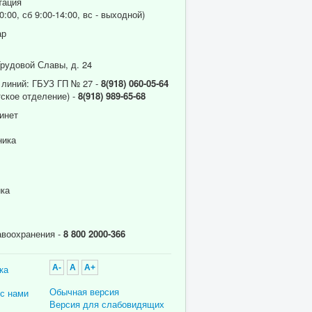
тация
0:00, сб 9:00-14:00, вс - выходной)
ар
Трудовой Славы, д. 24
 линий: ГБУЗ ГП № 27 -
8(918) 060-05-64
ское отделение) -
8(918) 989-65-68
инет
ника
ика
авоохранения -
8 800 2000-366
ка
A-
A
A+
Обычная версия
 с нами
Версия для слабовидящих