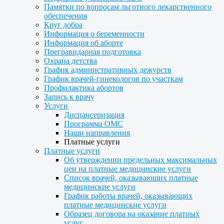
Памятки по вопросам льготного лекарственного
обеспечения
Круг добра
Информация о беременности
Информация об аборте
Прегравидарная подготовка
Охрана детства
График административных дежурств
График врачей-гинекологов по участкам
Профилактика абортов
Запись к врачу
Услуги
Диспансеризация
Программа ОМС
Наши направления
Платные услуги
Платные услуги
Об утверждении предельных максимальных
цен на платные медицинские услуги
Список врачей, оказывающих платные
медицинские услуги
График работы врачей, оказывающих
платные медицинские услуги
Образец договора на оказание платных
услуг