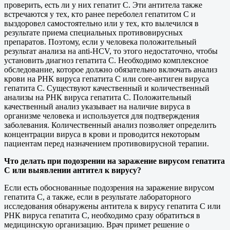
проверить, есть ли у них гепатит С. Эти антитела также
встречаются у тех, кто ранее переболел гепатитом С и
выздоровел самостоятельно или у тех, кто вылечился в
результате приема специальных противовирусных
препаратов. Поэтому, если у человека положительный
результат анализа на аnti-HCV, то этого недостаточно, чтобы
установить диагноз гепатита С. Необходимо комплексное
обследование, которое должно обязательно включать анализ
крови на РНК вируса гепатита С или core-антиген вируса
гепатита С. Существуют качественный и количественный
анализы на РНК вируса гепатита С. Положительный
качественный анализ указывает на наличие вируса в
организме человека и используется для подтверждения
заболевания. Количественный анализ позволяет определить
концентрации вируса в крови и проводится некоторым
пациентам перед назначением противовирусной терапии.
Что делать при подозрении на заражение вирусом гепатита
С или выявлении антител к вирусу?
Если есть обоснованные подозрения на заражение вирусом
гепатита С, а также, если в результате лабораторного
исследования обнаружены антитела к вирусу гепатита С или
РНК вируса гепатита С, необходимо сразу обратиться в
медицинскую организацию. Врач примет решение о