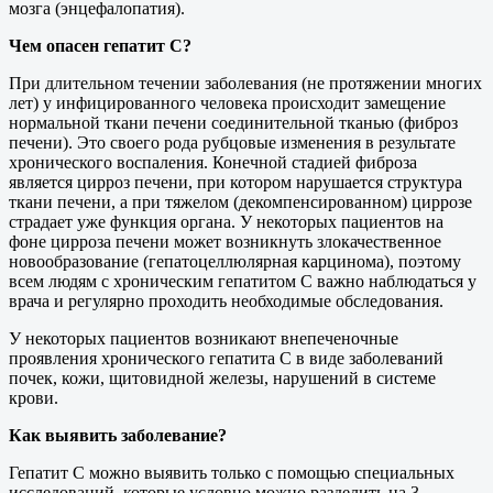
мозга (энцефалопатия).
Чем опасен гепатит С?
При длительном течении заболевания (не протяжении многих
лет) у инфицированного человека происходит замещение
нормальной ткани печени соединительной тканью (фиброз
печени). Это своего рода рубцовые изменения в результате
хронического воспаления. Конечной стадией фиброза
является цирроз печени, при котором нарушается структура
ткани печени, а при тяжелом (декомпенсированном) циррозе
страдает уже функция органа. У некоторых пациентов на
фоне цирроза печени может возникнуть злокачественное
новообразование (гепатоцеллюлярная карцинома), поэтому
всем людям с хроническим гепатитом С важно наблюдаться у
врача и регулярно проходить необходимые обследования.
У некоторых пациентов возникают внепеченочные
проявления хронического гепатита С в виде заболеваний
почек, кожи, щитовидной железы, нарушений в системе
крови.
Как выявить заболевание?
Гепатит С можно выявить только с помощью специальных
исследований, которые условно можно разделить на 3