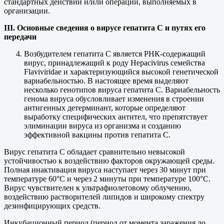
стандартных действий и/или операций, выполняемых в
организации.
III. Основные сведения о вирусе гепатита С и путях его
передачи
Возбудителем гепатита С является РНК-содержащий
вирус, принадлежащий к роду Hepacivirus семейства
Flaviviridae и характеризующийся высокой генетической
вариабельностью. В настоящее время выделяют
несколько генотипов вируса гепатита C. Вариабельность
генома вируса обусловливает изменения в строении
антигенных детерминант, которые определяют
выработку специфических антител, что препятствует
элиминации вируса из организма и созданию
эффективной вакцины против гепатита С.
Вирус гепатита С обладает сравнительно невысокой
устойчивостью к воздействию факторов окружающей среды.
Полная инактивация вируса наступает через 30 минут при
температуре 60°С и через 2 минуты при температуре 100°С.
Вирус чувствителен к ультрафиолетовому облучению,
воздействию растворителей липидов и широкому спектру
дезинфицирующих средств.
Инкубационный период (период от момента заражения до