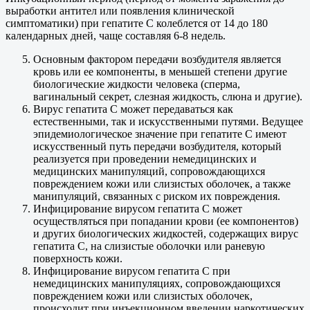
выработки антител или появления клинической
симптоматики) при гепатите С колеблется от 14 до 180
календарных дней, чаще составляя 6-8 недель.
Основным фактором передачи возбудителя является
кровь или ее компоненты, в меньшей степени другие
биологические жидкости человека (сперма,
вагинальный секрет, слезная жидкость, слюна и другие).
Вирус гепатита С может передаваться как
естественными, так и искусственными путями. Ведущее
эпидемиологическое значение при гепатите С имеют
искусственный путь передачи возбудителя, который
реализуется при проведении немедицинских и
медицинских манипуляций, сопровождающихся
повреждением кожи или слизистых оболочек, а также
манипуляций, связанных с риском их повреждения.
Инфицирование вирусом гепатита C может
осуществляться при попадании крови (ее компонентов)
и других биологических жидкостей, содержащих вирус
гепатита C, на слизистые оболочки или раневую
поверхность кожи.
Инфицирование вирусом гепатита C при
немедицинских манипуляциях, сопровождающихся
повреждением кожи или слизистых оболочек,
происходит при инъекционном введении наркотических