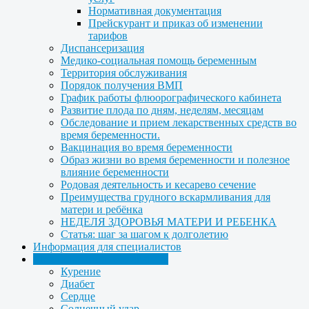
Нормативная документация
Прейскурант и приказ об изменении
тарифов
Диспансеризация
Медико-социальная помощь беременным
Территория обслуживания
Порядок получения ВМП
График работы флюорографического кабинета
Развитие плода по дням, неделям, месяцам
Обследование и прием лекарственных средств во
время беременности.
Вакцинация во время беременности
Образ жизни во время беременности и полезное
влияние беременности
Родовая деятельность и кесарево сечение
Преимущества грудного вскармливания для
матери и ребёнка
НЕДЕЛЯ ЗДОРОВЬЯ МАТЕРИ И РЕБЕНКА
Статья: шаг за шагом к долголетию
Информация для специалистов
Медицинская профилактика
Курение
Диабет
Сердце
Солнечный удар