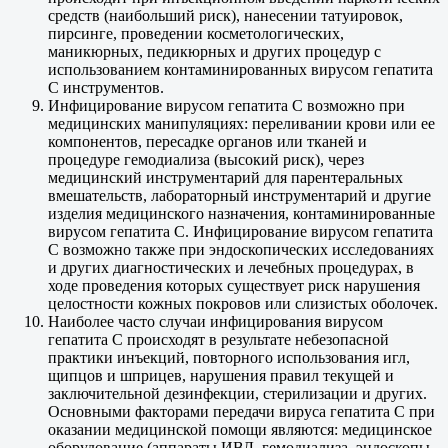
средств (наибольший риск), нанесении татуировок,
пирсинге, проведении косметологических,
маникюрных, педикюрных и других процедур с
использованием контаминированных вирусом гепатита
C инструментов.
Инфицирование вирусом гепатита C возможно при
медицинских манипуляциях: переливании крови или ее
компонентов, пересадке органов или тканей и
процедуре гемодиализа (высокий риск), через
медицинский инструментарий для парентеральных
вмешательств, лабораторный инструментарий и другие
изделия медицинского назначения, контаминированные
вирусом гепатита C. Инфицирование вирусом гепатита
C возможно также при эндоскопических исследованиях
и других диагностических и лечебных процедурах, в
ходе проведения которых существует риск нарушения
целостности кожных покровов или слизистых оболочек.
Наиболее часто случаи инфицирования вирусом
гепатита С происходят в результате небезопасной
практики инъекций, повторного использования игл,
щипцов и шприцев, нарушения правил текущей и
заключительной дезинфекции, стерилизации и других.
Основными факторами передачи вируса гепатита С при
оказании медицинской помощи являются: медицинское
оборудование (аппараты ИВЛ, гемодиализа, эндоскопы