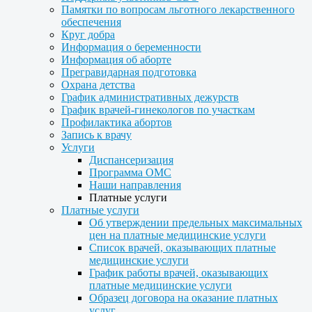
Памятки по вопросам льготного лекарственного
обеспечения
Круг добра
Информация о беременности
Информация об аборте
Прегравидарная подготовка
Охрана детства
График административных дежурств
График врачей-гинекологов по участкам
Профилактика абортов
Запись к врачу
Услуги
Диспансеризация
Программа ОМС
Наши направления
Платные услуги
Платные услуги
Об утверждении предельных максимальных
цен на платные медицинские услуги
Список врачей, оказывающих платные
медицинские услуги
График работы врачей, оказывающих
платные медицинские услуги
Образец договора на оказание платных
услуг