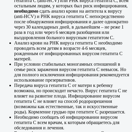
гепатита С (аnti-HCV) или РНК вируса гепатита С, всем
остальным людям, у которых был риск инфицирования,
необходимо
сдать анализ крови на антитела к вирусу
(anti-HCV) и РНК вируса гепатита С непосредственно
после обнаружения инфицирования и далее однократно
через 30 календарных дней, в дальнейшем – не реже 1
раза в год или через 6 месяцев разобщения или
выздоровления больного вирусным гепатитом С.
Анализ крови на РНК вируса гепатита С необходимо
проводить всем детям в возрасте 4-6 месяцев,
рожденным от инфицированных вирусом гепатита С
матерей.
При условии стабильных моногамных отношений в
семье риск заражения вирусом гепатита С невысок. Но
для полного исключения инфицирования рекомендуется
использование презервативов.
Передача вируса гепатита С от матери к ребенку
возможна, но происходит нечасто. Вирус гепатита С не
влияет на развитие плода. Инфицирование вирусом
гепатита С не влияет на способ родоразрешения
(возможны как естественные, так и искусственные
роды). Кормление грудью при гепатите С разрешается.
Необходимо сообщать об инфицировании вирусом
гепатита С всем врачам, к которым обращаетесь для
обследования и лечения.