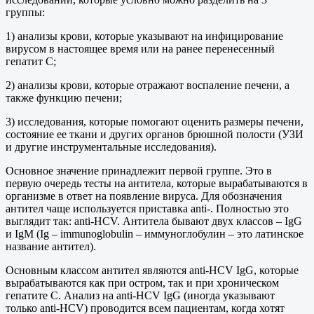
группы:
1) анализы крови, которые указывают на инфицирование
вирусом в настоящее время или на ранее перенесенный
гепатит С;
2) анализы крови, которые отражают воспаление печени, а
также функцию печени;
3) исследования, которые помогают оценить размеры печени,
состояние ее ткани и других органов брюшной полости (УЗИ
и другие инструментальные исследования).
Основное значение принадлежит первой группе. Это в
первую очередь тесты на антитела, которые вырабатываются в
организме в ответ на появление вируса. Для обозначения
антител чаще используется приставка anti-. Полностью это
выглядит так: anti-HCV. Антитела бывают двух классов – IgG
и IgM (Ig – immunoglobulin – иммуноглобулин – это латинское
название антител).
Основным классом антител являются аnti-HCV IgG, которые
вырабатываются как при остром, так и при хроническом
гепатите С. Анализ на аnti-HCV IgG (иногда указывают
только аnti-HCV) проводится всем пациентам, когда хотят