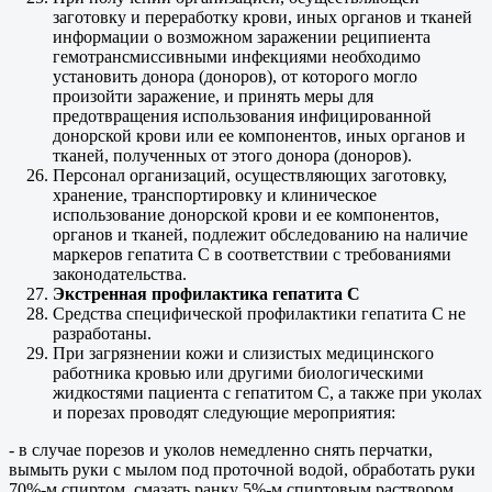
заготовку и переработку крови, иных органов и тканей
информации о возможном заражении реципиента
гемотрансмиссивными инфекциями необходимо
установить донора (доноров), от которого могло
произойти заражение, и принять меры для
предотвращения использования инфицированной
донорской крови или ее компонентов, иных органов и
тканей, полученных от этого донора (доноров).
Персонал организаций, осуществляющих заготовку,
хранение, транспортировку и клиническое
использование донорской крови и ее компонентов,
органов и тканей, подлежит обследованию на наличие
маркеров гепатита С в соответствии с требованиями
законодательства.
Экстренная профилактика гепатита С
Средства специфической профилактики гепатита С не
разработаны.
При загрязнении кожи и слизистых медицинского
работника кровью или другими биологическими
жидкостями пациента с гепатитом С, а также при уколах
и порезах проводят следующие мероприятия:
- в случае порезов и уколов немедленно снять перчатки,
вымыть руки с мылом под проточной водой, обработать руки
70%-м спиртом, смазать ранку 5%-м спиртовым раствором