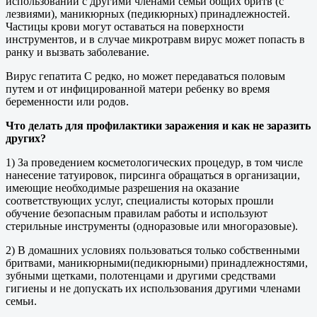
использовании с другими членами семьи общих бритв (с
лезвиями), маникюрных (педикюрных) принадлежностей.
Частицы крови могут оставаться на поверхности
инструментов, и в случае микротравм вирус может попасть в
ранку и вызвать заболевание.
Вирус гепатита С редко, но может передаваться половым
путем и от инфицированной матери ребенку во время
беременности или родов.
Что делать для профилактики заражения и как не заразить
других?
1) За проведением косметологических процедур, в том числе
нанесение татуировок, пирсинга обращаться в организации,
имеющие необходимые разрешения на оказание
соответствующих услуг, специалисты которых прошли
обучение безопасным правилам работы и используют
стерильные инструменты (одноразовые или многоразовые).
2) В домашних условиях пользоваться только собственными
бритвами, маникюрными(педикюрными) принадлежностями,
зубными щетками, полотенцами и другими средствами
гигиены и не допускать их использования другими членами
семьи.