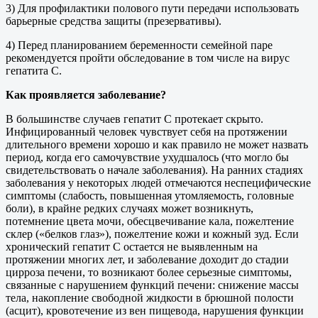
3) Для профилактики полового пути передачи использовать
барьерные средства защиты (презервативы).
4) Перед планированием беременности семейной паре
рекомендуется пройти обследование в том числе на вирус
гепатита С.
Как проявляется заболевание?
В большинстве случаев гепатит С протекает скрыто.
Инфицированный человек чувствует себя на протяжении
длительного времени хорошо и как правило не может назвать
период, когда его самочувствие ухудшалось (что могло бы
свидетельствовать о начале заболевания). На ранних стадиях
заболевания у некоторых людей отмечаются неспецифические
симптомы (слабость, повышенная утомляемость, головные
боли), в крайне редких случаях может возникнуть,
потемнение цвета мочи, обесцвечивание кала, пожелтение
склер («белков глаз»), пожелтение кожи и кожный зуд. Если
хронический гепатит С остается не выявленным на
протяжении многих лет, и заболевание доходит до стадии
цирроза печени, то возникают более серьезные симптомы,
связанные с нарушением функций печени: снижение массы
тела, накопление свободной жидкости в брюшной полости
(асцит), кровотечение из вен пищевода, нарушения функции