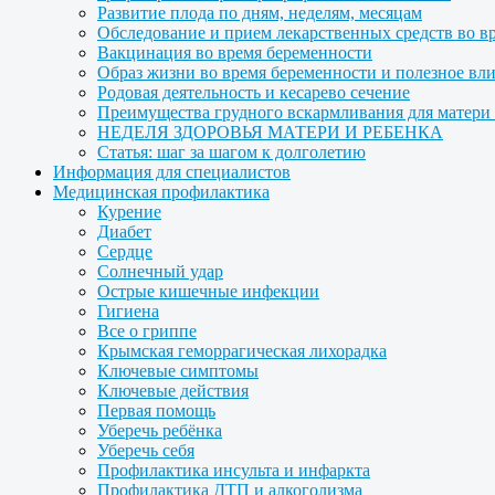
Развитие плода по дням, неделям, месяцам
Обследование и прием лекарственных средств во в
Вакцинация во время беременности
Образ жизни во время беременности и полезное вл
Родовая деятельность и кесарево сечение
Преимущества грудного вскармливания для матери и
НЕДЕЛЯ ЗДОРОВЬЯ МАТЕРИ И РЕБЕНКА
Статья: шаг за шагом к долголетию
Информация для специалистов
Медицинская профилактика
Курение
Диабет
Сердце
Солнечный удар
Острые кишечные инфекции
Гигиена
Все о гриппе
Крымская геморрагическая лихорадка
Ключевые симптомы
Ключевые действия
Первая помощь
Уберечь ребёнка
Уберечь себя
Профилактика инсульта и инфаркта
Профилактика ДТП и алкоголизма