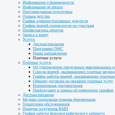
Информация о беременности
Информация об аборте
Прегравидарная подготовка
Охрана детства
График административных дежурств
График врачей-гинекологов по участкам
Профилактика абортов
Запись к врачу
Услуги
Диспансеризация
Программа ОМС
Наши направления
Платные услуги
Платные услуги
Об утверждении предельных максимальных ц
Список врачей, оказывающих платные медиц
График работы врачей, оказывающих платные
Образец договора на оказание платных услуг
Нормативная документация
Прейскурант и приказ об изменении тарифов
Диспансеризация
Медико-социальная помощь беременным
Территория обслуживания
Порядок получения ВМП
График работы флюорографического кабинета