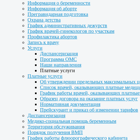
Информация о беременности
Информация об аборте
Прегравидарная подготовка
Охрана детства
График административных дежурств
График врачей-гинекологов по участкам
Профилактика абортов
Запись к врачу
Услуги
Диспансеризация
Программа ОМС
Наши направления
Платные услуги
Платные услуги
Об утверждении предельных максимальных ц
Список врачей, оказывающих платные медиц
График работы врачей, оказывающих платные
Образец договора на оказание платных услуг
Нормативная документация
Прейскурант и приказ об изменении тарифов
Диспансеризация
Медико-социальная помощь беременным
Территория обслуживания
Порядок получения ВМП
График работы флюорографического кабинета