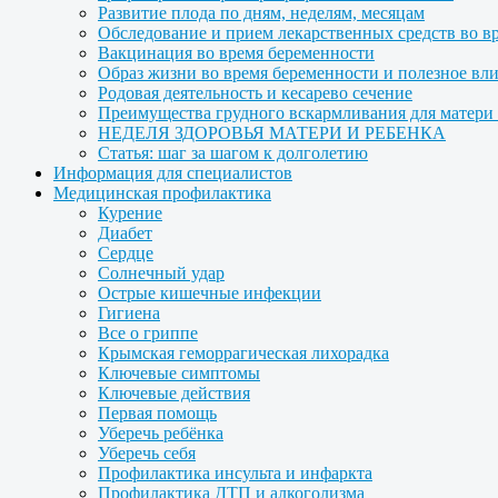
Развитие плода по дням, неделям, месяцам
Обследование и прием лекарственных средств во в
Вакцинация во время беременности
Образ жизни во время беременности и полезное вл
Родовая деятельность и кесарево сечение
Преимущества грудного вскармливания для матери и
НЕДЕЛЯ ЗДОРОВЬЯ МАТЕРИ И РЕБЕНКА
Статья: шаг за шагом к долголетию
Информация для специалистов
Медицинская профилактика
Курение
Диабет
Сердце
Солнечный удар
Острые кишечные инфекции
Гигиена
Все о гриппе
Крымская геморрагическая лихорадка
Ключевые симптомы
Ключевые действия
Первая помощь
Уберечь ребёнка
Уберечь себя
Профилактика инсульта и инфаркта
Профилактика ДТП и алкоголизма