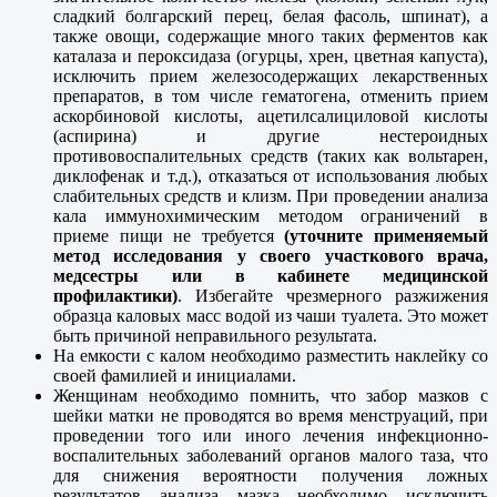
сладкий болгарский перец, белая фасоль, шпинат), а
также овощи, содержащие много таких ферментов как
каталаза и пероксидаза (огурцы, хрен, цветная капуста),
исключить прием железосодержащих лекарственных
препаратов, в том числе гематогена, отменить прием
аскорбиновой кислоты, ацетилсалициловой кислоты
(аспирина) и другие нестероидных
противовоспалительных средств (таких как вольтарен,
диклофенак и т.д.), отказаться от использования любых
слабительных средств и клизм. При проведении анализа
кала иммунохимическим методом ограничений в
приеме пищи не требуется
(уточните применяемый
метод исследования у своего участкового врача,
медсестры или в кабинете медицинской
профилактики)
. Избегайте чрезмерного разжижения
образца каловых масс водой из чаши туалета. Это может
быть причиной неправильного результата.
На емкости с калом необходимо разместить наклейку со
своей фамилией и инициалами.
Женщинам необходимо помнить, что забор мазков с
шейки матки не проводятся во время менструаций, при
проведении того или иного лечения инфекционно-
воспалительных заболеваний органов малого таза, что
для снижения вероятности получения ложных
результатов анализа мазка необходимо исключить