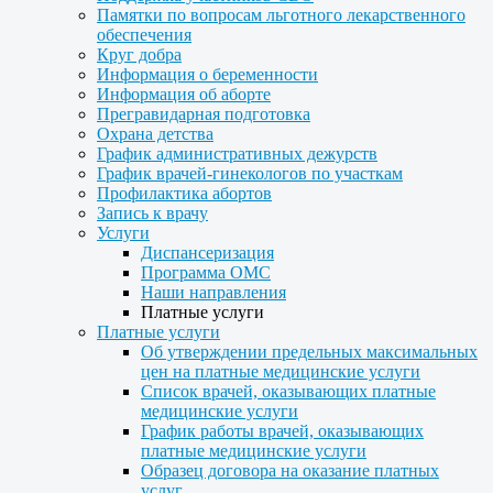
Памятки по вопросам льготного лекарственного
обеспечения
Круг добра
Информация о беременности
Информация об аборте
Прегравидарная подготовка
Охрана детства
График административных дежурств
График врачей-гинекологов по участкам
Профилактика абортов
Запись к врачу
Услуги
Диспансеризация
Программа ОМС
Наши направления
Платные услуги
Платные услуги
Об утверждении предельных максимальных
цен на платные медицинские услуги
Список врачей, оказывающих платные
медицинские услуги
График работы врачей, оказывающих
платные медицинские услуги
Образец договора на оказание платных
услуг