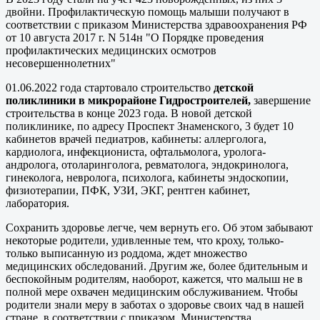
двойни. Профилактическую помощь малыши получают в
соответствии с приказом Министерства здравоохранения РФ
от 10 августа 2017 г. N 514н "О Порядке проведения
профилактических медицинских осмотров
несовершеннолетних"
01.06.2022 года стартовало строительство
детской
поликлиники в микрорайоне Гидростроителей,
завершение
строительства в конце 2023 года. В новой детской
поликлинике, по адресу Проспект Знаменского, 3 будет 10
кабинетов врачей педиатров, кабинеты: аллерголога,
кардиолога, инфекциониста, офтальмолога, уролога-
андролога, отоларинголога, ревматолога, эндокринолога,
гинеколога, невролога, психолога, кабинеты эндоскопии,
физиотерапии, ПФК, УЗИ, ЭКГ, рентген кабинет,
лаборатория.
Сохранить здоровье легче, чем вернуть его. Об этом забывают
некоторые родители, удивленные тем, что кроху, только-
только выписанную из роддома, ждет множество
медицинских обследований. Другим же, более бдительным и
беспокойным родителям, наоборот, кажется, что малыш не в
полной мере охвачен медицинским обслуживанием. Чтобы
родители знали меру в заботах о здоровье своих чад в нашей
стране, в соответствии с приказом Министерства