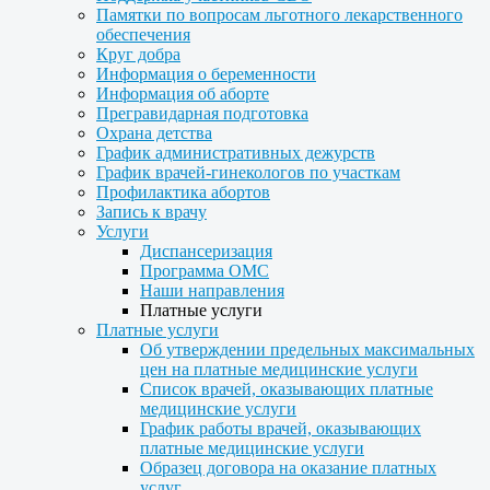
Памятки по вопросам льготного лекарственного
обеспечения
Круг добра
Информация о беременности
Информация об аборте
Прегравидарная подготовка
Охрана детства
График административных дежурств
График врачей-гинекологов по участкам
Профилактика абортов
Запись к врачу
Услуги
Диспансеризация
Программа ОМС
Наши направления
Платные услуги
Платные услуги
Об утверждении предельных максимальных
цен на платные медицинские услуги
Список врачей, оказывающих платные
медицинские услуги
График работы врачей, оказывающих
платные медицинские услуги
Образец договора на оказание платных
услуг