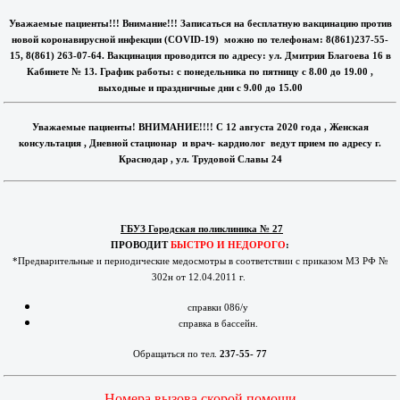
Уважаемые пациенты!!! Внимание!!! Записаться на бесплатную вакцинацию против
новой коронавирусной инфекции (COVID-19) можно по телефонам: 8(861)237-55-
15, 8(861) 263-07-64. Вакцинация проводится по адресу: ул. Дмитрия Благоева 16 в
Кабинете № 13. График работы: с понедельника по пятницу с 8.00 до 19.00 ,
выходные и праздничные дни с 9.00 до 15.00
Уважаемые пациенты! ВНИМАНИЕ!!!! С 12 августа 2020 года , Женская
консультация , Дневной стационар и врач- кардиолог ведут прием по адресу г.
Краснодар , ул. Трудовой Славы 24
ГБУЗ Городская поликлиника № 27
ПРОВОДИТ
БЫСТРО И НЕДОРОГО
:
*Предварительные и периодические медосмотры в соответствии с приказом МЗ РФ №
302н от 12.04.2011 г.
справки 086/у
справка в бассейн.
Обращаться по тел.
237-55- 77
Номера вызова скорой помощи