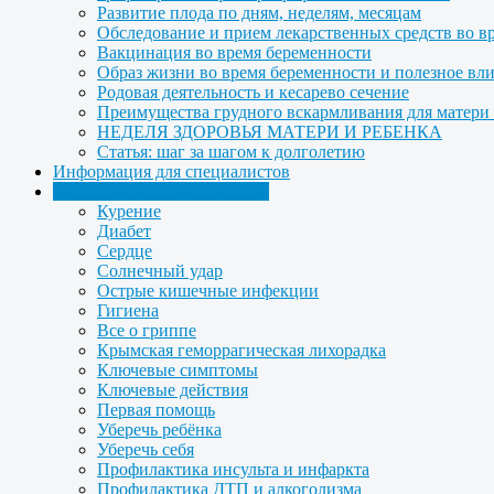
Развитие плода по дням, неделям, месяцам
Обследование и прием лекарственных средств во в
Вакцинация во время беременности
Образ жизни во время беременности и полезное вл
Родовая деятельность и кесарево сечение
Преимущества грудного вскармливания для матери и
НЕДЕЛЯ ЗДОРОВЬЯ МАТЕРИ И РЕБЕНКА
Статья: шаг за шагом к долголетию
Информация для специалистов
Медицинская профилактика
Курение
Диабет
Сердце
Солнечный удар
Острые кишечные инфекции
Гигиена
Все о гриппе
Крымская геморрагическая лихорадка
Ключевые симптомы
Ключевые действия
Первая помощь
Уберечь ребёнка
Уберечь себя
Профилактика инсульта и инфаркта
Профилактика ДТП и алкоголизма