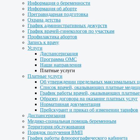
Информация о беременности
Информация об аборте
Прегравидарная подготовка
Охрана детства
График административных дежурств
График врачей-гинекологов по участкам
Профилактика абортов
Запись к врачу
Услуги
Диспансеризация
Программа ОМС
Наши направления
Платные услуги
Платные услуги
Об утверждении предельных максимальных ц
Список врачей, оказывающих платные медиц
График работы врачей, оказывающих платные
Образец договора на оказание платных услуг
Нормативная документация
Прейскурант и приказ об изменении тарифов
Диспансеризация
Медико-социальная помощь беременным
Территория обслуживания
Порядок получения ВМП
График работы флюорографического кабинета