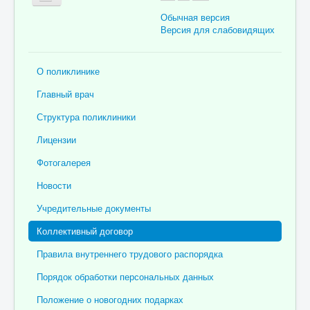
Обычная версия
Версия для слабовидящих
Главная
О поликлинике
Об учреждении
Главный врач
Для пациента
Структура поликлиники
Информация для специалистов
Лицензии
Медицинская профилактика
Фотогалерея
Врачи
Новости
Контролирующие органы
Учредительные документы
Лекарственное обеспечение
Коллективный договор
Документы
Правила внутреннего трудового распорядка
Вакансии
Порядок обработки персональных данных
Связаться с нами
Положение о новогодних подарках