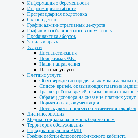
Информация о беременности
Информация об аборте
Прегравидарная подготовка
Охрана детства
График административных дежурств
График врачей-гинекологов по участкам
Профилактика абортов
Запись к врачу
Услуги
Диспансеризация
Программа ОМС
Наши направления
Платные услуги
Платные услуги
Об утверждении предельных максимальных ц
Список врачей, оказывающих платные медиц
График работы врачей, оказывающих платные
Образец договора на оказание платных услуг
Нормативная документация
Прейскурант и приказ об изменении тарифов
Диспансеризация
Медико-социальная помощь беременным
Территория обслуживания
Порядок получения ВМП
График работы флюорографического кабинета