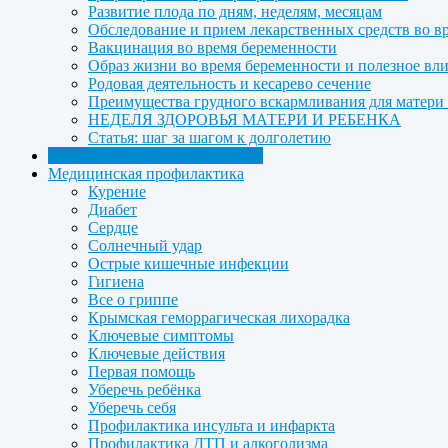
Развитие плода по дням, неделям, месяцам
Обследование и прием лекарственных средств во в
Вакцинация во время беременности
Образ жизни во время беременности и полезное вл
Родовая деятельность и кесарево сечение
Преимущества грудного вскармливания для матери и
НЕДЕЛЯ ЗДОРОВЬЯ МАТЕРИ И РЕБЕНКА
Статья: шаг за шагом к долголетию
Информация для специалистов
Медицинская профилактика
Курение
Диабет
Сердце
Солнечный удар
Острые кишечные инфекции
Гигиена
Все о гриппе
Крымская геморрагическая лихорадка
Ключевые симптомы
Ключевые действия
Первая помощь
Уберечь ребёнка
Уберечь себя
Профилактика инсульта и инфаркта
Профилактика ДТП и алкоголизма