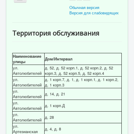
Обычная версия
Версия для слабовидящих
Главная
Территория обслуживания
Об учреждении
Для пациента
Наименование
Информация для специалистов
Дом/Интервал
улицы
Медицинская профилактика
ул.
д. 52, д. 52 корп.1, д. 52 корп.2, д. 52
Автолюбителей
корп.3, д. 52 корп.5, д. 52 корп.4
Врачи
ул.
д. 1 корп.7, д. 1, д. 1 корп.1, д. 1 корп.2,
Автолюбителей
д. 1 корп.3
Контролирующие органы
ул.
д. 14, д. 21
Автолюбителей
Лекарственное обеспечение
ул.
д. 1 корп.Д
Документы
Автолюбителей
ул.
д. 28
Вакансии
Автолюбителей
ул.
Связаться с нами
д. 4, д. 8
Артезианская