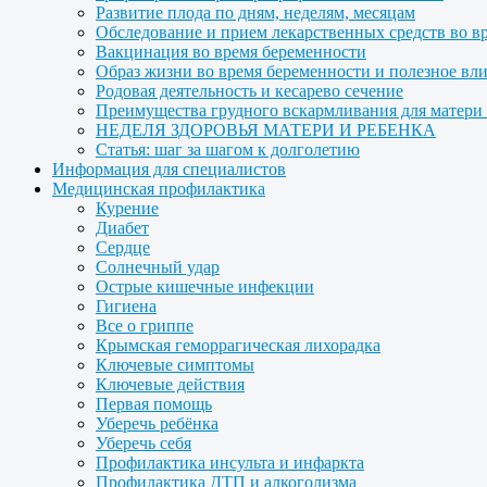
Развитие плода по дням, неделям, месяцам
Обследование и прием лекарственных средств во в
Вакцинация во время беременности
Образ жизни во время беременности и полезное вл
Родовая деятельность и кесарево сечение
Преимущества грудного вскармливания для матери и
НЕДЕЛЯ ЗДОРОВЬЯ МАТЕРИ И РЕБЕНКА
Статья: шаг за шагом к долголетию
Информация для специалистов
Медицинская профилактика
Курение
Диабет
Сердце
Солнечный удар
Острые кишечные инфекции
Гигиена
Все о гриппе
Крымская геморрагическая лихорадка
Ключевые симптомы
Ключевые действия
Первая помощь
Уберечь ребёнка
Уберечь себя
Профилактика инсульта и инфаркта
Профилактика ДТП и алкоголизма