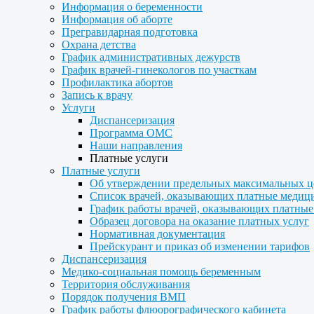
Информация о беременности
Информация об аборте
Прегравидарная подготовка
Охрана детства
График административных дежурств
График врачей-гинекологов по участкам
Профилактика абортов
Запись к врачу
Услуги
Диспансеризация
Программа ОМС
Наши направления
Платные услуги
Платные услуги
Об утверждении предельных максимальных ц
Список врачей, оказывающих платные медиц
График работы врачей, оказывающих платные
Образец договора на оказание платных услуг
Нормативная документация
Прейскурант и приказ об изменении тарифов
Диспансеризация
Медико-социальная помощь беременным
Территория обслуживания
Порядок получения ВМП
График работы флюорографического кабинета