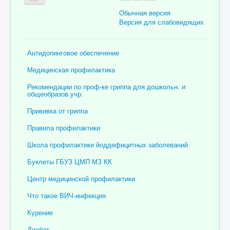
Обычная версия
Версия для слабовидящих
Главная
Антидопинговое обеспечение
Об учреждении
Медицинская профилактика
Для пациента
Рекомендации по проф-ке гриппа для дошкольн. и
общеобразов.учр.
Информация для специалистов
Прививка от гриппа
Медицинская профилактика
Правила профилактики
Врачи
Школа профилактики йоддефицитных заболеваний
Контролирующие органы
Буклеты ГБУЗ ЦМП МЗ КК
Лекарственное обеспечение
Центр медицинской профилактики
Документы
Что такое ВИЧ-инфекция
Вакансии
Курение
Связаться с нами
Диабет