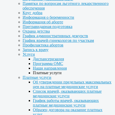
Памятки по вопросам льготного лекарственного
обеспечения
Круг добра
Информация о беременности
Информация об аборте
Прегравидарная подготовка
Охрана детства
График административных дежурств
График врачей-гинекологов по участкам
Профилактика абортов
Запись к врачу
Услуги
Диспансеризация
Программа ОМС
Наши направления
Платные услуги
Платные услуги
Об утверждении предельных максимальных
цен на платные медицинские услуги
Список врачей, оказывающих платные
медицинские услуги
График работы врачей, оказывающих
платные медицинские услуги
Образец договора на оказание платных
услуг