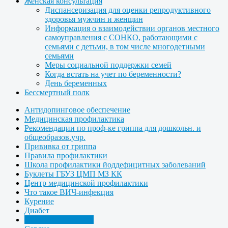
Женская консультация
Диспансеризация для оценки репродуктивного
здоровья мужчин и женщин
Информация о взаимодействии органов местного
самоуправления с СОНКО, работающими с
семьями с детьми, в том числе многодетными
семьями
Меры социальной поддержки семей
Когда встать на учет по беременности?
День беременных
Бессмертный полк
Антидопинговое обеспечение
Медицинская профилактика
Рекомендации по проф-ке гриппа для дошкольн. и
общеобразов.учр.
Прививка от гриппа
Правила профилактики
Школа профилактики йоддефицитных заболеваний
Буклеты ГБУЗ ЦМП МЗ КК
Центр медицинской профилактики
Что такое ВИЧ-инфекция
Курение
Диабет
Смотровой кабинет