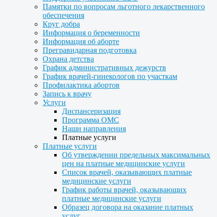
Памятки по вопросам льготного лекарственного
обеспечения
Круг добра
Информация о беременности
Информация об аборте
Прегравидарная подготовка
Охрана детства
График административных дежурств
График врачей-гинекологов по участкам
Профилактика абортов
Запись к врачу
Услуги
Диспансеризация
Программа ОМС
Наши направления
Платные услуги
Платные услуги
Об утверждении предельных максимальных
цен на платные медицинские услуги
Список врачей, оказывающих платные
медицинские услуги
График работы врачей, оказывающих
платные медицинские услуги
Образец договора на оказание платных
услуг