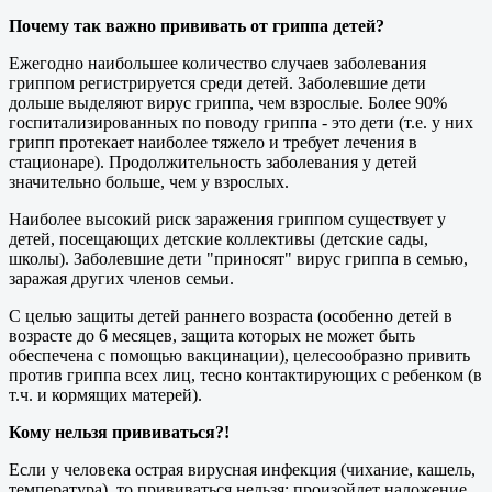
Почему так важно прививать от гриппа детей?
Ежегодно наибольшее количество случаев заболевания
гриппом регистрируется среди детей. Заболевшие дети
дольше выделяют вирус гриппа, чем взрослые. Более 90%
госпитализированных по поводу гриппа - это дети (т.е. у них
грипп протекает наиболее тяжело и требует лечения в
стационаре). Продолжительность заболевания у детей
значительно больше, чем у взрослых.
Наиболее высокий риск заражения гриппом существует у
детей, посещающих детские коллективы (детские сады,
школы). Заболевшие дети "приносят" вирус гриппа в семью,
заражая других членов семьи.
С целью защиты детей раннего возраста (особенно детей в
возрасте до 6 месяцев, защита которых не может быть
обеспечена с помощью вакцинации), целесообразно привить
против гриппа всех лиц, тесно контактирующих с ребенком (в
т.ч. и кормящих матерей).
Кому нельзя прививаться?!
Если у человека острая вирусная инфекция (чихание, кашель,
температура), то прививаться нельзя: произойдет наложение