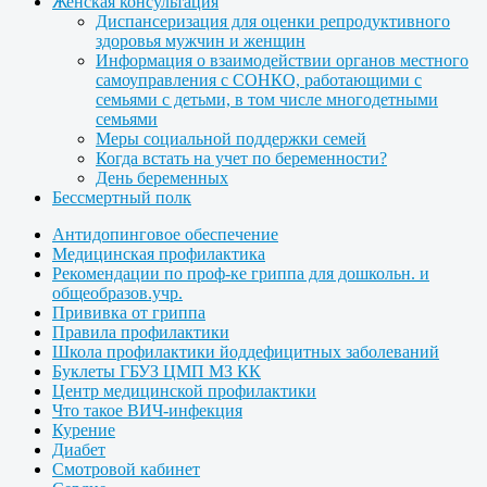
Женская консультация
Диспансеризация для оценки репродуктивного
здоровья мужчин и женщин
Информация о взаимодействии органов местного
самоуправления с СОНКО, работающими с
семьями с детьми, в том числе многодетными
семьями
Меры социальной поддержки семей
Когда встать на учет по беременности?
День беременных
Бессмертный полк
Антидопинговое обеспечение
Медицинская профилактика
Рекомендации по проф-ке гриппа для дошкольн. и
общеобразов.учр.
Прививка от гриппа
Правила профилактики
Школа профилактики йоддефицитных заболеваний
Буклеты ГБУЗ ЦМП МЗ КК
Центр медицинской профилактики
Что такое ВИЧ-инфекция
Курение
Диабет
Смотровой кабинет