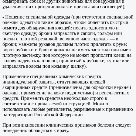
осматривать собак и других животных для обнаружения и
удаления с них прицепившихся и присосавшихся клещей);
- Ношение специальной одежды (при отсутствии специальной
одежды одеваться таким образом, чтобы облегчить быстрый
осмотр для обнаружения клещей: носить однотонную и
светлую одежду; брюки заправлять в сапоги, гольфы или
носки с плотной резинкой, верхнюю часть одежды — в
брюки; манжеты рукавов должны плотно прилегать к руке;
ворот рубашки и брюки должны не иметь застежки или иметь
плотную застежку, под которую не может проползти клещ; на
голову надевать капюшон, пришитый к рубашке, куртке или
заправлять волосы под косынку, шапку).
Применение специальных химических средств
индивидуальной защиты, отпугивающих клещей:
акарицидных средств (предназначены для обработки верхней
одежды, применение на кожу недопустимо) и репеллентных
средств. Применять средства необходимо строго в
соответствии с прилагаемой инструкцией. Можно
использовать любые репелленты, разрешенные к применению
на территории Российской Федерации.
При возникновении клинических признаков болезни следует
немедленно обращаться к врачу.