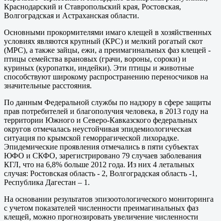
Краснодарский и Ставропольский края, Ростовская,
Волгоградская и Астраханская области.
Основными прокормителями имаго клещей в хозяйственных
условиях являются крупный (КРС) и мелкий рогатый скот
(МРС), а также зайцы, ежи, а преимагинальных фаз клещей -
птицы семейства врановых (грачи, вороны, сороки) и
куриных (куропатки, индейки). Эти птицы и животные
способствуют широкому распространению переносчиков на
значительные расстояния.
По данным Федеральной службы по надзору в сфере защиты
прав потребителей и благополучия человека, в 2013 году на
территории Южного и Северо-Кавказского федеральных
округов отмечалась неустойчивая эпидемиологическая
ситуация по крымской геморрагической лихорадке.
Эпидемические проявления отмечались в пяти субъектах
ЮФО и СКФО, зарегистрировано 79 случаев заболевания
КГЛ, что на 6,8% больше 2012 года. Из них 4 летальных
случая: Ростовская область - 2, Волгоградская область -1,
Республика Дагестан – 1.
На основании результатов эпизоотологического мониторинга
с учетом показателей численности преимагинальных фаз
клещей, можно прогнозировать увеличение численности