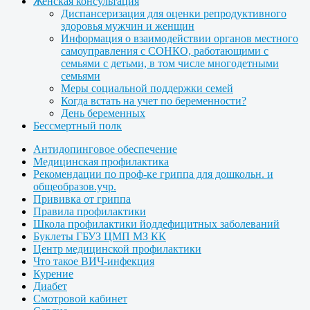
Женская консультация
Диспансеризация для оценки репродуктивного
здоровья мужчин и женщин
Информация о взаимодействии органов местного
самоуправления с СОНКО, работающими с
семьями с детьми, в том числе многодетными
семьями
Меры социальной поддержки семей
Когда встать на учет по беременности?
День беременных
Бессмертный полк
Антидопинговое обеспечение
Медицинская профилактика
Рекомендации по проф-ке гриппа для дошкольн. и
общеобразов.учр.
Прививка от гриппа
Правила профилактики
Школа профилактики йоддефицитных заболеваний
Буклеты ГБУЗ ЦМП МЗ КК
Центр медицинской профилактики
Что такое ВИЧ-инфекция
Курение
Диабет
Смотровой кабинет