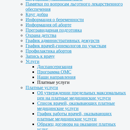
Памятки по вопросам льготного лекарственного
обеспечения
Круг добра
Информация о беременности
Информация об аборте
Прегравидарная подготовка
Охрана детства
График административных дежурств
График врачей-гинекологов по участкам
Профилактика абортов
Запись к врачу
Услуги
Диспансеризация
Программа ОМС
Наши направления
Платные услуги
Платные услуги
Об утверждении предельных максимальных
цен на платные медицинские услуги
Список врачей, оказывающих платные
медицинские услуги
График работы врачей, оказывающих
платные медицинские услуги
Образец договора на оказание платных
услуг