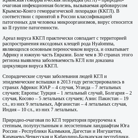
очаговая инфекционная болезнь, вызываемая арбовирусом
Крымско-Конго геморрагической лихорадки (ККГЛ). В
соответствии с принятой в России классификацией
патогенных для человека микроорганизмов, вирус относится
ко II группе патогенности.
Ареал вируса ККГЛ практически совпадает с территорией
распространения иксодовых клещей рода Hyalomma,
являющихся основным переносчиком вируса, и охватывает
Африку и южную часть Евразии. Боле чем в 30 странах этого
региона выявлена заболеваемость КГЛ или доказана
циркуляция вируса ККГЛ.
Спорадические случаи заболевания людей КГЛ и
эпидемические вспышки в 2013 году регистрировались в
странах Африки: ЮАР – 4 случая, Уганда – 7 летальных
случаев; Европы: Турция – 1 летальный случай, Болгария – 2
случая, Косово – 5 летальных случаев; Азии: Пакистан – 19
сл., из них 9 летальных, Афганистан – 4 летальных случая,
Индия – 10 сл., из них 7 летальных.
Природно-очаговая по КГЛ территория приурочена к
степным, полупустынным и лесостепным ландшафтам Юга
России - Республики Калмыкия, Дагестан и Ингушетия,
Карачаево-Черкесская и Кабардино-Балкарская республики,