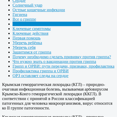
Сердце
Солнечный удар
Острые кишечные инфекции
Гигиена
Все о гриппе
Крымская геморрагическая лихорадка
Ключевые симптомы
Ключевые действия
Первая помощь
Уберечь ребёнка
Уберечь себя
Защитимся от гриппа
Почему необходимо сделать прививку против гриппа?
Что нужно знать о вакцинации против гриппа
Грипп и ОРВИ: пути передачи, признаки, профилактика
Профилактика гриппа и ОРВИ
ОРЗ оставляет следы на сердце
Крымская геморрагическая лихорадка (КГЛ) – природно-
очаговая инфекционная болезнь, вызываемая арбовирусом
Крымско-Конго геморрагической лихорадки (ККГЛ). В
соответствии с принятой в России классификацией
патогенных для человека микроорганизмов, вирус относится
ко II группе патогенности.
Крымская геморрагическая лихорадка (КГЛ) – природно-