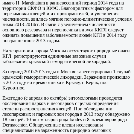
имаго H. Marginatum в ранневесенний период 2014 года на
территории СКФО и ЮФО. Благоприятным фактором для
перезимовки клещей и их прокормителей, и увеличения
численности, явились мягкие погодно-климатические условия
зимы 2013-2014гг. В связи с увеличением численности
основного резервуара и переносчика вируса ККГЛ следует
ожидать повышения заболеваемости людей КГЛ в 2014 году
по сравнению с 2013 годом.
На территории города Москвы отсутствуют природные очаги
КГЛ, регистрируются единичные завозные случаи
заболевания крымской геморрагической лихорадкой.
За период 2010-2013 годы в Москве зарегистрирован 1 случай
крымской геморрагической лихорадки. Заражение произошло
в 2013 году во время отдыха в Крыму, г. Керчь, пос.
Курортное.
Ежегодно (с апреля по октябрь) энтомологами проводятся
обследования парков и лесопарков с целью определения
степени распространения клещей. При обследовании
лесопарковых и парковых зон города в 2013 году обнаружено
18 клещей: 10 экземпляров рода Ixodes и 8 экземпляров рода
Dermacentor. Обнаруженные клещи исследованы
специалистами на зараженность природно-очаговых