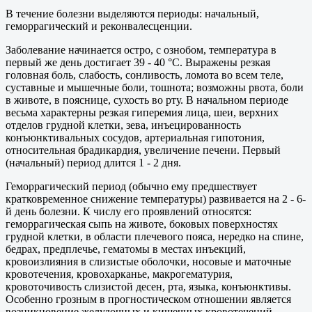
В течение болезни выделяются периоды: начальный,
геморрагический и реконвалесценции.
Заболевание начинается остро, с ознобом, температура в
первый же день достигает 39 - 40 °C. Выражены резкая
головная боль, слабость, сонливость, ломота во всем теле,
суставные и мышечные боли, тошнота; возможны рвота, боли
в животе, в пояснице, сухость во рту. В начальном периоде
весьма характерны резкая гиперемия лица, шеи, верхних
отделов грудной клетки, зева, инъецированность
конъюнктивальных сосудов, артериальная гипотония,
относительная брадикардия, увеличение печени. Первый
(начальный) период длится 1 - 2 дня.
Геморрагический период (обычно ему предшествует
кратковременное снижение температуры) развивается на 2 - 6-
й день болезни. К числу его проявлений относятся:
геморрагическая сыпь на животе, боковых поверхностях
грудной клетки, в области плечевого пояса, нередко на спине,
бедрах, предплечье, гематомы в местах инъекций,
кровоизлияния в слизистые оболочки, носовые и маточные
кровотечения, кровохарканье, макрогематурия,
кровоточивость слизистой десен, рта, языка, конъюнктивы.
Особенно грозным в прогностическом отношении является
возникновение желудочных и кишечных кровотечений.