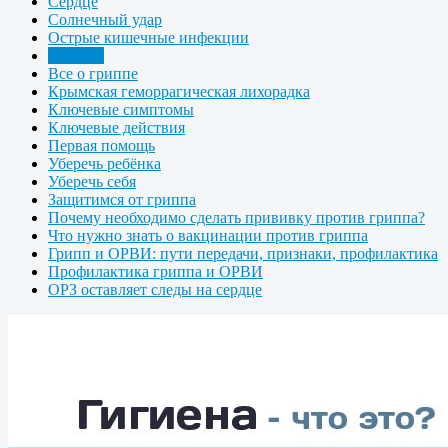
Сердце
Солнечный удар
Острые кишечные инфекции
Гигиена
Все о гриппе
Крымская геморрагическая лихорадка
Ключевые симптомы
Ключевые действия
Первая помощь
Уберечь ребёнка
Уберечь себя
Защитимся от гриппа
Почему необходимо сделать прививку против гриппа?
Что нужно знать о вакцинации против гриппа
Грипп и ОРВИ: пути передачи, признаки, профилактика
Профилактика гриппа и ОРВИ
ОРЗ оставляет следы на сердце