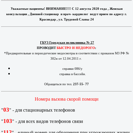
Уважаемые пациенты! ВНИМАНИЕ!!!! С 12 августа 2020 года , Женская
консультация , Дневной стационар и врач- кардиолог ведут прием по адресу г.
Краснодар , ул. Трудовой Славы 24
ГБУЗ Городская поликлиника № 27
ПРОВОДИТ
БЫСТРО И НЕДОРОГО
:
*Предварительные и периодические медосмотры в соответствии с приказом МЗ РФ №
302н от 12.04.2011 г.
справки 086/у
справка в бассейн.
Обращаться по тел.
237-55- 77
Номера вызова скорой помощи
03
"
" - для стационарных телефонов
103
"
" - для всех видов телефонов связи
112
"
" - единый номер для обращения при угрожающих жизни