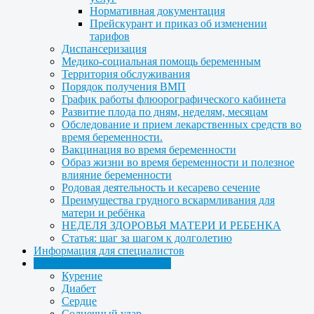
Нормативная документация
Прейскурант и приказ об изменении
тарифов
Диспансеризация
Медико-социальная помощь беременным
Территория обслуживания
Порядок получения ВМП
График работы флюорографического кабинета
Развитие плода по дням, неделям, месяцам
Обследование и прием лекарственных средств во
время беременности.
Вакцинация во время беременности
Образ жизни во время беременности и полезное
влияние беременности
Родовая деятельность и кесарево сечение
Преимущества грудного вскармливания для
матери и ребёнка
НЕДЕЛЯ ЗДОРОВЬЯ МАТЕРИ И РЕБЕНКА
Статья: шаг за шагом к долголетию
Информация для специалистов
Медицинская профилактика
Курение
Диабет
Сердце
Солнечный удар