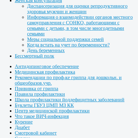
Женская консультация
Диспансеризация для оценки репродуктивного
здоровья мужчин и женщин
Информация о взаимодействии органов местного
самоуправления с СОНКО, работающими с
семьями с детьми, в том числе многодетными
семьями
Меры социальной поддержки семей
Когда встать на учет по беременности?
День беременных
Бессмертный полк
Антидопинговое обеспечение
Медицинская профилактика
Рекомендации по проф-ке гриппа для дошкольн. и
общеобразов.учр.
Прививка от гриппа
Правила профилактики
Школа профилактики йоддефицитных заболеваний
Буклеты ГБУЗ ЦМП МЗ КК
Центр медицинской профилактики
Что такое ВИЧ-инфекция
Курение
Диабет
Смотровой кабинет