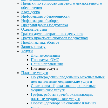
Памятки по вопросам льготного лекарственного
обеспечения
Круг добра
Информация о беременности
Информация об аборте
Прегравидарная подготовка
Охрана детства
График административных дежурств
График врачей-гинекологов по участкам
Профилактика абортов
Запись к врачу
Услуги
Диспансеризация
Программа ОМС
Наши направления
Платные услуги
Платные услуги
Об утверждении предельных максимальных
цен на платные медицинские услуги
Список врачей, оказывающих платные
медицинские услуги
График работы врачей, оказывающих
платные медицинские услуги
Образец договора на оказание платных
услуг