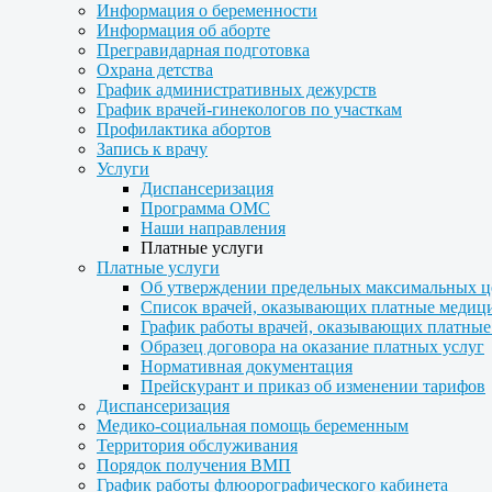
Информация о беременности
Информация об аборте
Прегравидарная подготовка
Охрана детства
График административных дежурств
График врачей-гинекологов по участкам
Профилактика абортов
Запись к врачу
Услуги
Диспансеризация
Программа ОМС
Наши направления
Платные услуги
Платные услуги
Об утверждении предельных максимальных ц
Список врачей, оказывающих платные медиц
График работы врачей, оказывающих платные
Образец договора на оказание платных услуг
Нормативная документация
Прейскурант и приказ об изменении тарифов
Диспансеризация
Медико-социальная помощь беременным
Территория обслуживания
Порядок получения ВМП
График работы флюорографического кабинета