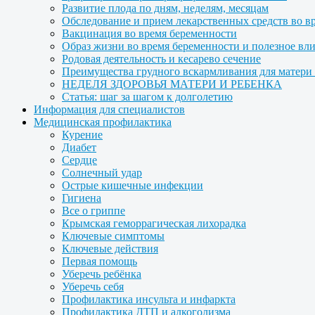
Развитие плода по дням, неделям, месяцам
Обследование и прием лекарственных средств во в
Вакцинация во время беременности
Образ жизни во время беременности и полезное вл
Родовая деятельность и кесарево сечение
Преимущества грудного вскармливания для матери и
НЕДЕЛЯ ЗДОРОВЬЯ МАТЕРИ И РЕБЕНКА
Статья: шаг за шагом к долголетию
Информация для специалистов
Медицинская профилактика
Курение
Диабет
Сердце
Солнечный удар
Острые кишечные инфекции
Гигиена
Все о гриппе
Крымская геморрагическая лихорадка
Ключевые симптомы
Ключевые действия
Первая помощь
Уберечь ребёнка
Уберечь себя
Профилактика инсульта и инфаркта
Профилактика ДТП и алкоголизма